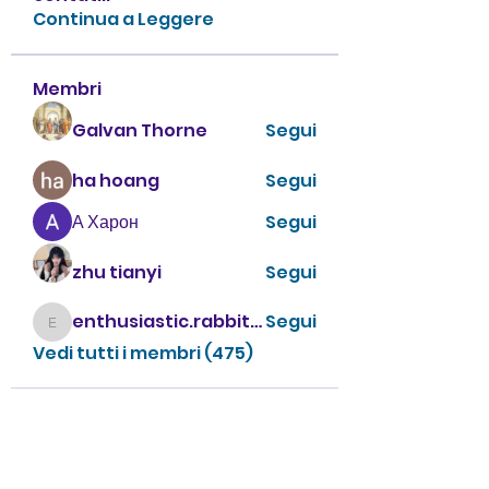
Continua a Leggere
Membri
Galvan Thorne
Segui
ha hoang
Segui
А Харон
Segui
zhu tianyi
Segui
enthusiastic.rabbit.uhur
Segui
enthusiastic.rabbit.uhur
Vedi tutti i membri (475)