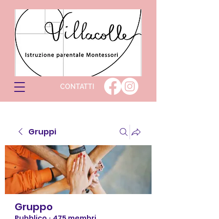
CONTATTI
Gruppi
Gruppo
Pubblico
·
475 membri