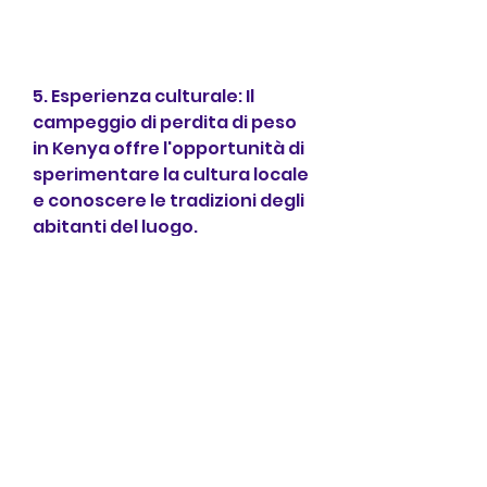
5. Esperienza culturale: Il 
campeggio di perdita di peso 
in Kenya offre l'opportunità di 
sperimentare la cultura locale 
e conoscere le tradizioni degli 
abitanti del luogo.
Conclusioni
Il campeggio di perdita di peso 
in Kenya è un'esperienza unica 
e avventurosa che combina la 
bellezza della natura africana 