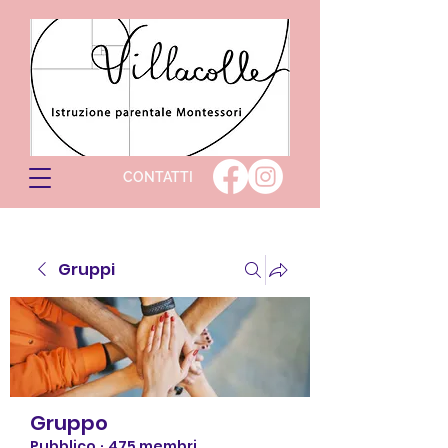
CONTATTI
Gruppi
Gruppo
Pubblico
·
475 membri