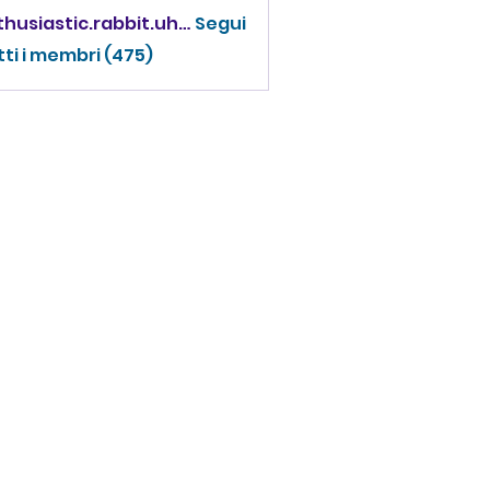
enthusiastic.rabbit.uhur
Segui
iastic.rabbit.uhur
tti i membri (475)