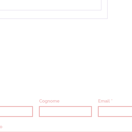
CONTATTACI
info@villavillacolle.com
amministrazione@villavillacolle.com
Cognome
Email
o