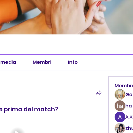
imedia
Membri
Info
Membr
Ga
ha
e prima del match?
А 
zhu