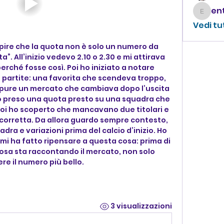
enthus
Vedi tu
apire che la quota non è solo un numero da 
”. All’inizio vedevo 2.10 o 2.30 e mi attirava 
rché fosse così. Poi ho iniziato a notare 
 partite: una favorita che scendeva troppo, 
ppure un mercato che cambiava dopo l’uscita 
ho preso una quota presto su una squadra che 
i ho scoperto che mancavano due titolari e 
à corretta. Da allora guardo sempre contesto, 
a e variazioni prima del calcio d’inizio. Ho 
 mi ha fatto ripensare a questa cosa: prima di 
sa sta raccontando il mercato, non solo 
ere il numero più bello.
3 visualizzazioni