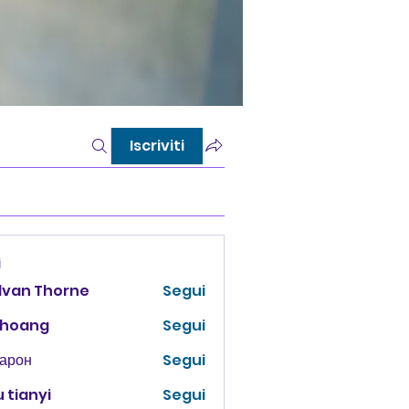
Iscriviti
i
lvan Thorne
Segui
 hoang
Segui
Харон
Segui
 tianyi
Segui