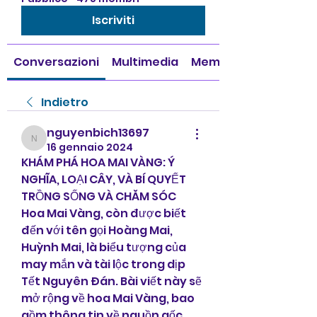
Iscriviti
Conversazioni
Multimedia
Membri
Indietro
nguyenbich13697
nguyenbich13697
16 gennaio 2024
KHÁM PHÁ HOA MAI VÀNG: Ý 
NGHĨA, LOẠI CÂY, VÀ BÍ QUYẾT 
TRỒNG SỐNG VÀ CHĂM SÓC
Hoa Mai Vàng, còn được biết 
đến với tên gọi Hoàng Mai, 
Huỳnh Mai, là biểu tượng của 
may mắn và tài lộc trong dịp 
Tết Nguyên Đán. Bài viết này sẽ 
mở rộng về hoa Mai Vàng, bao 
gồm thông tin về nguồn gốc, 