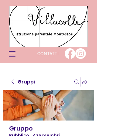
CONTATTI
Gruppi
Gruppo
Pubblico
·
475 membri