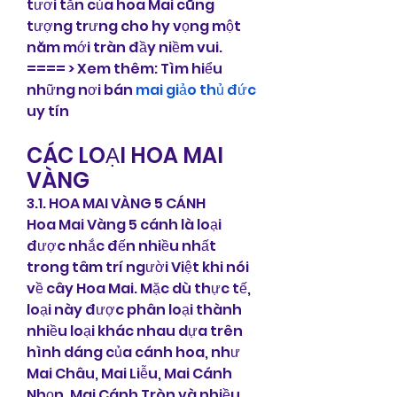
tươi tắn của hoa Mai cũng 
tượng trưng cho hy vọng một 
năm mới tràn đầy niềm vui.
==== > Xem thêm: Tìm hiểu 
những nơi bán 
mai giảo thủ đức
uy tín
CÁC LOẠI HOA MAI 
VÀNG
3.1. HOA MAI VÀNG 5 CÁNH
Hoa Mai Vàng 5 cánh là loại 
được nhắc đến nhiều nhất 
trong tâm trí người Việt khi nói 
về cây Hoa Mai. Mặc dù thực tế, 
loại này được phân loại thành 
nhiều loại khác nhau dựa trên 
hình dáng của cánh hoa, như 
Mai Châu, Mai Liễu, Mai Cánh 
Nhọn, Mai Cánh Tròn và nhiều 