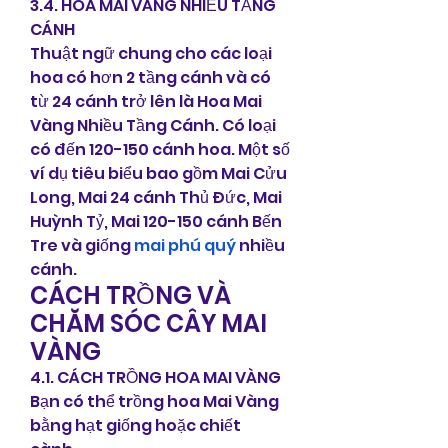
3.4. HOA MAI VÀNG NHIỀU TẦNG 
CÁNH
Thuật ngữ chung cho các loại 
hoa có hơn 2 tầng cánh và có 
từ 24 cánh trở lên là Hoa Mai 
Vàng Nhiều Tầng Cánh. Có loại 
có đến 120-150 cánh hoa. Một số 
ví dụ tiêu biểu bao gồm Mai Cửu 
Long, Mai 24 cánh Thủ Đức, Mai 
Huỳnh Tỷ, Mai 120-150 cánh Bến 
Tre và giống 
mai phú quý
 nhiều 
cánh.
CÁCH TRỒNG VÀ 
CHĂM SÓC CÂY MAI 
VÀNG
4.1. CÁCH TRỒNG HOA MAI VÀNG
Bạn có thể trồng hoa Mai Vàng 
bằng hạt giống hoặc chiết 