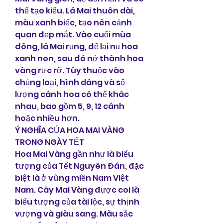
thể tạo kiểu. Lá Mai thuôn dài, 
màu xanh biếc, tạo nên cảnh 
quan đẹp mắt. Vào cuối mùa 
đông, lá Mai rụng, để lại nụ hoa 
xanh non, sau đó nở thành hoa 
vàng rực rỡ. Tùy thuộc vào 
chủng loại, hình dáng và số 
lượng cánh hoa có thể khác 
nhau, bao gồm 5, 9, 12 cánh 
hoặc nhiều hơn.
Ý NGHĨA CỦA HOA MAI VÀNG 
TRONG NGÀY TẾT
Hoa Mai Vàng gần như là biểu 
tượng của Tết Nguyên Đán, đặc 
biệt là ở vùng miền Nam Việt 
Nam. Cây Mai Vàng được coi là 
biểu tượng của tài lộc, sự thịnh 
vượng và giàu sang. Màu sắc 