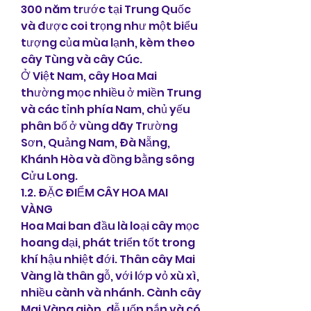
300 năm trước tại Trung Quốc 
và được coi trọng như một biểu 
tượng của mùa lạnh, kèm theo 
cây Tùng và cây Cúc.
Ở Việt Nam, cây Hoa Mai 
thường mọc nhiều ở miền Trung 
và các tỉnh phía Nam, chủ yếu 
phân bố ở vùng dãy Trường 
Sơn, Quảng Nam, Đà Nẵng, 
Khánh Hòa và đồng bằng sông 
Cửu Long.
1.2. ĐẶC ĐIỂM CÂY HOA MAI 
VÀNG
Hoa Mai ban đầu là loại cây mọc 
hoang dại, phát triển tốt trong 
khí hậu nhiệt đới. Thân cây Mai 
Vàng là thân gỗ, với lớp vỏ xù xì, 
nhiều cành và nhánh. Cành cây 
Mai Vàng giòn, dễ uốn nắn và có 