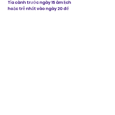
Tỉa cành trước ngày 15 âm lịch 
hoặc trễ nhất vào ngày 20 để 
đảm bảo cây nở hoa đẹp và 
đúng thời điểm.
Loại bỏ rong và rêu trên thân 
cây bằng vòi xịt.
Hy vọng rằng bài viết này sẽ 
mang đến cho bạn nhiều thông 
tin hữu ích về cây Mai Vàng và 
giúp bạn hiểu rõ hơn về loài cây 
này trong văn hóa và truyền 
thống Việt Nam.
0
0
Write a comment...