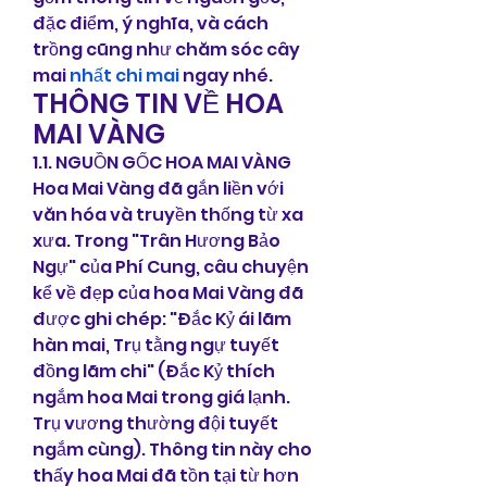
đặc điểm, ý nghĩa, và cách 
trồng cũng như chăm sóc cây 
mai 
nhất chi mai
 ngay nhé.
THÔNG TIN VỀ HOA 
MAI VÀNG
1.1. NGUỒN GỐC HOA MAI VÀNG
Hoa Mai Vàng đã gắn liền với 
văn hóa và truyền thống từ xa 
xưa. Trong "Trân Hương Bảo 
Ngự" của Phí Cung, câu chuyện 
kể về đẹp của hoa Mai Vàng đã 
được ghi chép: "Đắc Kỷ ái lãm 
hàn mai, Trụ tằng ngự tuyết 
đồng lãm chi" (Đắc Kỷ thích 
ngắm hoa Mai trong giá lạnh. 
Trụ vương thường đội tuyết 
ngắm cùng). Thông tin này cho 
thấy hoa Mai đã tồn tại từ hơn 