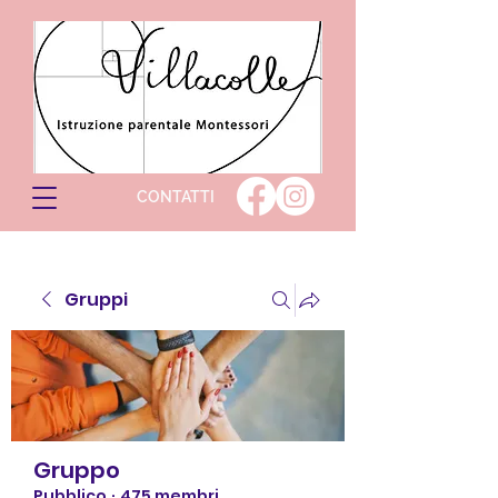
CONTATTI
Gruppi
Gruppo
Pubblico
·
475 membri