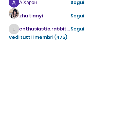
А Харон
Segui
zhu tianyi
Segui
enthusiastic.rabbit.uhur
Segui
enthusiastic.rabbit.uhur
Vedi tutti i membri (475)
CONTATTACI
info@villavillacolle.com
amministrazione@villavillacolle.com
Nome