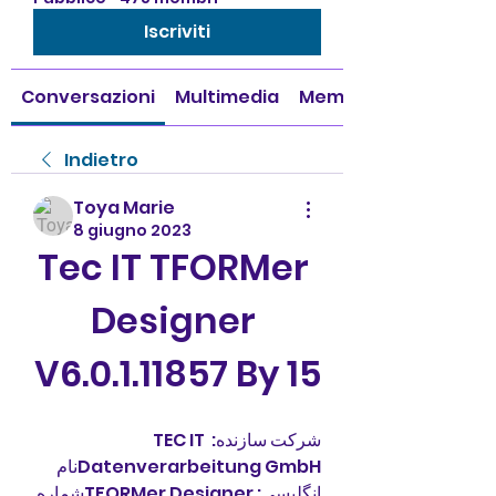
Iscriviti
Conversazioni
Multimedia
Membri
Indietro
Toya Marie
8 giugno 2023
Tec IT TFORMer 
Designer 
V6.0.1.11857 By 15
شرکت سازنده: TEC IT 
Datenverarbeitung GmbHنام 
انگلیسی: TFORMer Designerشماره 