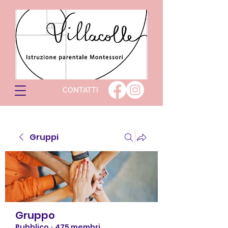
CONTATTI
Gruppi
Gruppo
Pubblico
·
475 membri