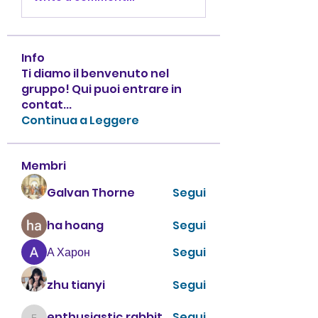
Info
Ti diamo il benvenuto nel
gruppo! Qui puoi entrare in
contat
...
Continua a Leggere
Membri
Galvan Thorne
Segui
ha hoang
Segui
А Харон
Segui
zhu tianyi
Segui
enthusiastic.rabbit.uhur
Segui