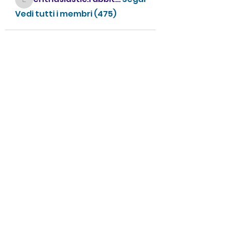
enthusiastic.rabbit.uhur
Vedi tutti i membri (475)
CONTATTACI
info@villavillacolle.com
amministrazione@villavillacolle.com
Nome
Cognome