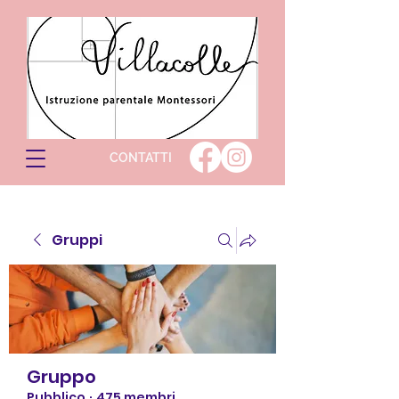
CONTATTI
Gruppi
Gruppo
Pubblico
·
475 membri