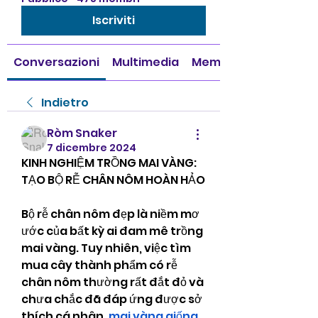
Iscriviti
Conversazioni
Multimedia
Membri
Indietro
Ròm Snaker
7 dicembre 2024
KINH NGHIỆM TRỒNG MAI VÀNG: 
TẠO BỘ RỄ CHÂN NÔM HOÀN HẢO
Bộ rễ chân nôm đẹp là niềm mơ 
ước của bất kỳ ai đam mê trồng 
mai vàng. Tuy nhiên, việc tìm 
mua cây thành phẩm có rễ 
chân nôm thường rất đắt đỏ và 
chưa chắc đã đáp ứng được sở 
thích cá nhân. 
mai vàng giống 