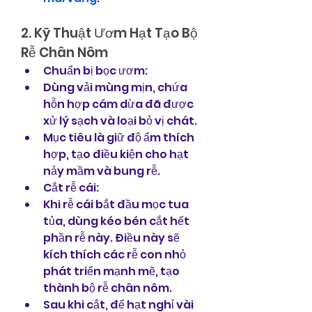
2. Kỹ Thuật Ươm Hạt Tạo Bộ 
Rễ Chân Nôm
Chuẩn bị bọc ươm:
Dùng vải mùng mịn, chứa 
hỗn hợp cám dừa đã được 
xử lý sạch và loại bỏ vị chát.
Mục tiêu là giữ độ ẩm thích 
hợp, tạo điều kiện cho hạt 
nảy mầm và bung rễ.
Cắt rễ cái:
Khi rễ cái bắt đầu mọc tua 
tủa, dùng kéo bén cắt hết 
phần rễ này. Điều này sẽ 
kích thích các rễ con nhỏ 
phát triển mạnh mẽ, tạo 
thành bộ rễ chân nôm.
Sau khi cắt, để hạt nghỉ vài 