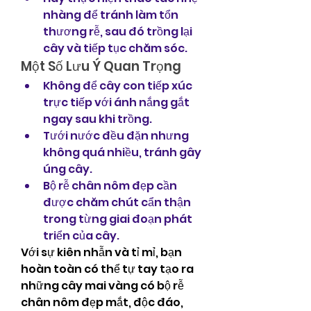
nhàng để tránh làm tổn 
thương rễ, sau đó trồng lại 
cây và tiếp tục chăm sóc.
Một Số Lưu Ý Quan Trọng
Không để cây con tiếp xúc 
trực tiếp với ánh nắng gắt 
ngay sau khi trồng.
Tưới nước đều đặn nhưng 
không quá nhiều, tránh gây 
úng cây.
Bộ rễ chân nôm đẹp cần 
được chăm chút cẩn thận 
trong từng giai đoạn phát 
triển của cây.
Với sự kiên nhẫn và tỉ mỉ, bạn 
hoàn toàn có thể tự tay tạo ra 
những cây mai vàng có bộ rễ 
chân nôm đẹp mắt, độc đáo, 