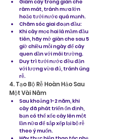
Giâm cây trong giàn che 
râm mát, tránh mưa lớn 
hoặc tưới nước quá mạnh.
Chăm sóc giai đoạn đầu:
Khi cây mọc hai lá mầm đầu 
tiên, hãy mở giàn che sau 5 
giờ chiều mỗi ngày để cây 
quen dần với môi trường.
Duy trì tưới nước đều đặn 
với lượng vừa đủ, tránh úng 
rễ.
4. Tạo Bộ Rễ Hoàn Hảo Sau 
Một Vài Năm
Sau khoảng 1-2 năm, khi 
cây đã phát triển ổn định, 
bạn có thể xốc cây lên một 
lần nữa để sắp xếp lại bộ rễ 
theo ý muốn.
Hãy thực hiện thao tác nhẹ 