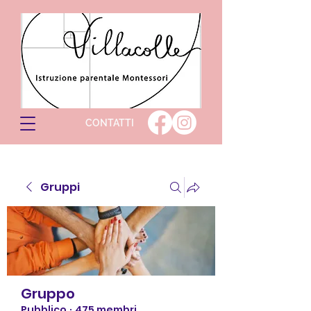
CONTATTI
Gruppi
Gruppo
Pubblico
·
475 membri