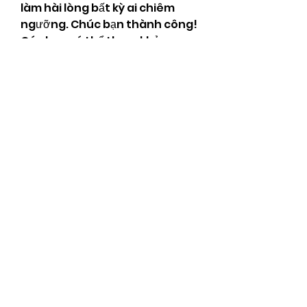
làm hài lòng bất kỳ ai chiêm 
ngưỡng. Chúc bạn thành công! 
Các bạn có thể tham khảo 
thêm về 
Những hình ảnh hoa 
mai vàng đẹp nhất không thể 
bỏ qua
.
0
0
Scrivi un commento...
Info
Ti diamo il benvenuto nel
gruppo! Qui puoi entrare in
contat
...
Continua a Leggere