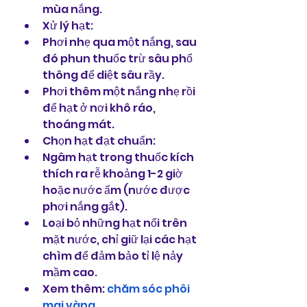
mùa nắng.
Xử lý hạt:
Phơi nhẹ qua một nắng, sau 
đó phun thuốc trừ sâu phổ 
thông để diệt sâu rầy.
Phơi thêm một nắng nhẹ rồi 
để hạt ở nơi khô ráo, 
thoáng mát.
Chọn hạt đạt chuẩn:
Ngâm hạt trong thuốc kích 
thích ra rễ khoảng 1-2 giờ 
hoặc nước ấm (nước được 
phơi nắng gắt).
Loại bỏ những hạt nổi trên 
mặt nước, chỉ giữ lại các hạt 
chìm để đảm bảo tỉ lệ nảy 
mầm cao.
Xem thêm: 
chăm sóc phôi 
mai vàng
.