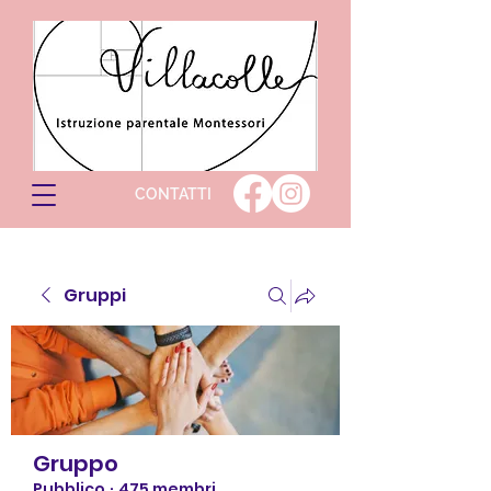
CONTATTI
Gruppi
Gruppo
Pubblico
·
475 membri