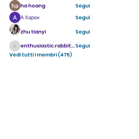
ha hoang
Segui
А Харон
Segui
zhu tianyi
Segui
enthusiastic.rabbit.uhur
Segui
enthusiastic.rabbit.uhur
Vedi tutti i membri (475)
CONTATTACI
info@villavillacolle.com
amministrazione@villavillacolle.com