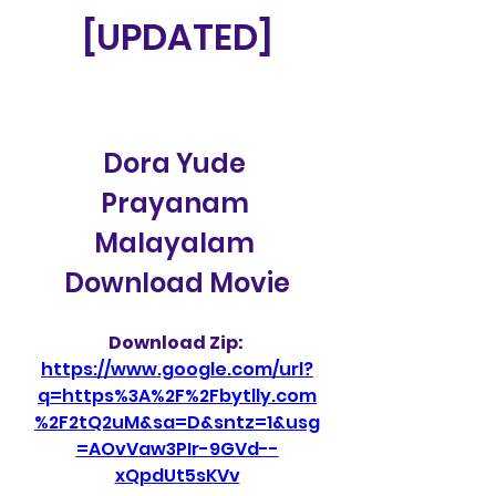
[UPDATED]
Dora Yude 
Prayanam 
Malayalam 
Download Movie
Download Zip: 
https://www.google.com/url?
q=https%3A%2F%2Fbytlly.com
%2F2tQ2uM&sa=D&sntz=1&usg
=AOvVaw3PIr-9GVd--
xQpdUt5sKVv