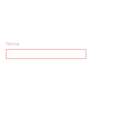
CONTATTACI
info@villavillacolle.com
amministrazione@villavillacolle.com
Nome
Cognome
Email
Messaggio