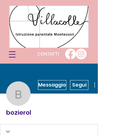
CONTATTI
Messaggio
Segui
bozierol
bozierol