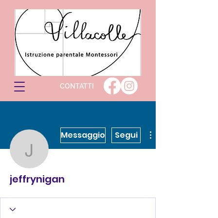
CONTATTI
Messaggio
Segui
jeffrynigan
jeffrynigan