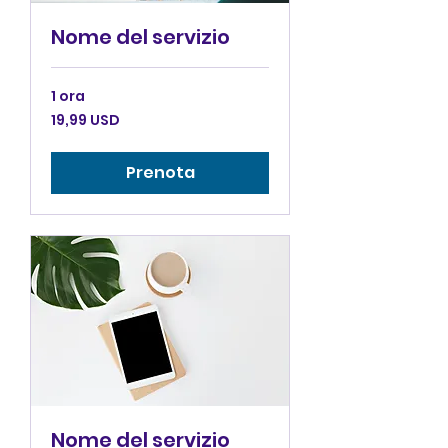
Nome del servizio
1 ora
19,99
19,99 USD
dollari
statunitensi
Prenota
Nome del servizio