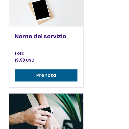
Nome del servizio
1 ora
19,99
19,99 USD
dollari
statunitensi
Prenota