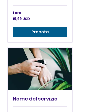
1 ora
19,99
19,99 USD
dollari
statunitensi
Prenota
Nome del servizio