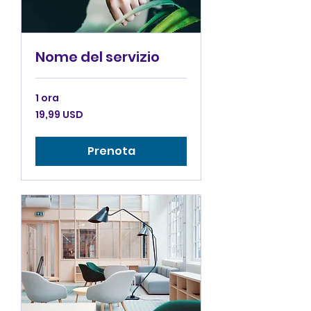
Nome del servizio
1 ora
19,99
19,99 USD
dollari
statunitensi
Prenota