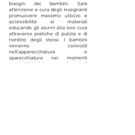
bisogni dei bambini. Sarà
attenzione e cura degli insegnanti
promuovere massimo utilizzo e
accessibilità ai materiali
educando gli alunni alla loro cura
attraverso pratiche di pulizia e di
riordino degli stessi. I bambini
verranno coinvolti
nell’apparecchiatura e
sparecchiatura nei momenti
conviviali e del pranzo, durante il
quale serviranno il cibo a turno i
compagni, aiutando i più piccoli al
consolidamento delle regole di
convivialità
I MATERIALI
Il materiale Montessori ha le
seguenti caratteristiche:
-
Attraente
>>> oggetti di facile
manipolazione ed uso la cui
estetica invita il bambino