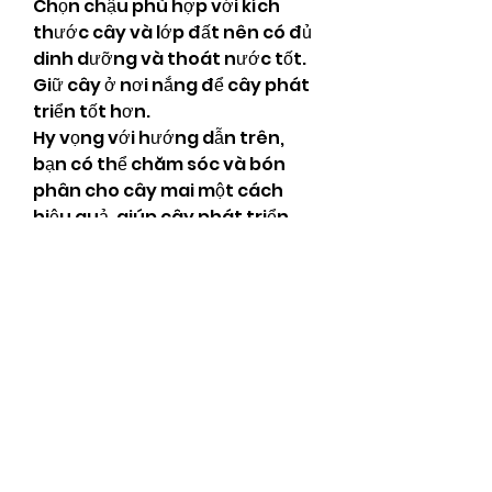
Chọn chậu phù hợp với kích 
thước cây và lớp đất nên có đủ 
dinh dưỡng và thoát nước tốt.
Giữ cây ở nơi nắng để cây phát 
triển tốt hơn.
Hy vọng với hướng dẫn trên, 
bạn có thể chăm sóc và bón 
phân cho cây mai một cách 
hiệu quả, giúp cây phát triển 
mạnh mẽ và đẹp mắt.
Liên Hệ ngay cho chúng tôi 
theo thông tin dưới đây:
Điện thoại/Zalo: 0905 888 999 – 
0799 888 999 – 0888777777
Email: 
Vuonmaihoanglong@gmail.co
m
Facebook: Vườn mai Hoàng 