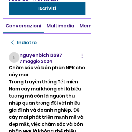
Iscriviti
Conversazioni
Multimedia
Membri
Indietro
nguyenbich13697
nguyenbich13697
7 maggio 2024
Chăm sóc và bón phân NPK cho 
cây mai
Trong truyền thống Tết miền 
Nam cây mai không chỉ là biểu 
tượng mà còn là nguồn thu 
nhập quan trọng đối với nhiều 
gia đình và doanh nghiệp. Để 
cây mai phát triển mạnh mẽ và 
đẹp mắt, việc chăm sóc và bón 
phân NPK là không thể thiếu. 