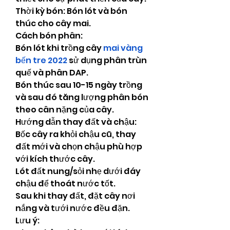
Thời kỳ bón: Bón lót và bón 
thúc cho cây mai.
Cách bón phân:
Bón lót khi trồng cây 
mai vàng 
bến tre 2022
 sử dụng phân trùn 
quế và phân DAP.
Bón thúc sau 10-15 ngày trồng 
và sau đó tăng lượng phân bón 
theo cân nặng của cây.
Hướng dẫn thay đất và chậu:
Bốc cây ra khỏi chậu cũ, thay 
đất mới và chọn chậu phù hợp 
với kích thước cây.
Lót đất nung/sỏi nhẹ dưới đáy 
chậu để thoát nước tốt.
Sau khi thay đất, đặt cây nơi 
nắng và tưới nước đều đặn.
Lưu ý: