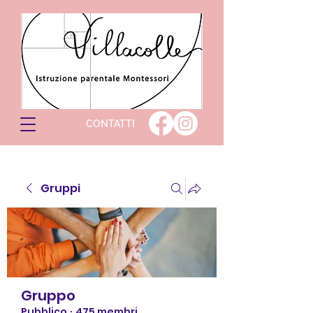
CONTATTI
Gruppi
Gruppo
Pubblico
·
475 membri