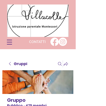
CONTATTI
Gruppi
Gruppo
Pubblico
·
475 membri