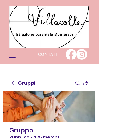
CONTATTI
Gruppi
Gruppo
Pubblico
·
475 membri