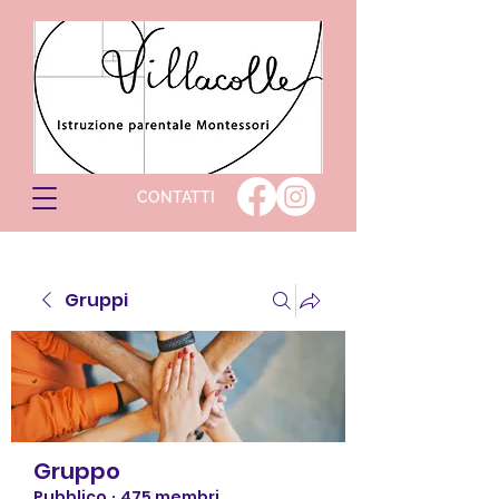
CONTATTI
Gruppi
Gruppo
Pubblico
·
475 membri