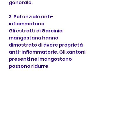
generale.
3. Potenziale anti-
infiammatorio
Gli estratti di Garcinia 
mangostana hanno 
dimostrato di avere proprietà 
anti-infiammatorie. Gli xantoni 
presenti nel mangostano 
possono ridurre 
l'infiammazione nel corpo, 
riducendo così il rischio di 
malattie cardiovascolari come 
l'aterosclerosi e l'ipertensione.
5. Sostegno digestivo
Il mangostano contiene fibre 
alimentari che possono 
promuovere la salute 