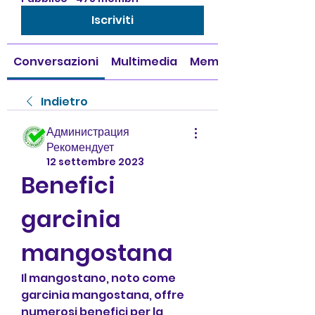
Iscriviti
Conversazioni
Multimedia
Membri
Indietro
Администрация
Рекомендует
12 settembre 2023
Benefici 
garcinia 
mangostana
Il mangostano, noto come 
garcinia mangostana, offre 
numerosi benefici per la 