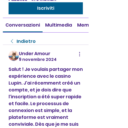
Iscriviti
Conversazioni
Multimedia
Membri
Indietro
Under Amour
9 novembre 2024
Salut ! Je voulais partager mon 
expérience avec le casino 
Lupin. J'ai récemment créé un 
compte, et je dois dire que 
l'inscription a été super rapide 
et facile. Le processus de 
connexion est simple, et la 
plateforme est vraiment 
conviviale. Dès que je me suis 