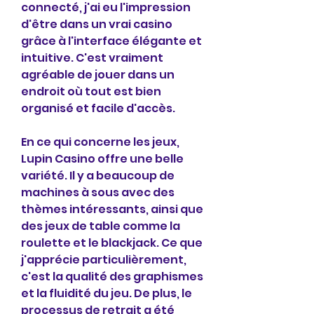
connecté, j'ai eu l'impression 
d'être dans un vrai casino 
grâce à l'interface élégante et 
intuitive. C'est vraiment 
agréable de jouer dans un 
endroit où tout est bien 
organisé et facile d'accès.
En ce qui concerne les jeux, 
Lupin Casino offre une belle 
variété. Il y a beaucoup de 
machines à sous avec des 
thèmes intéressants, ainsi que 
des jeux de table comme la 
roulette et le blackjack. Ce que 
j'apprécie particulièrement, 
c'est la qualité des graphismes 
et la fluidité du jeu. De plus, le 
processus de retrait a été 