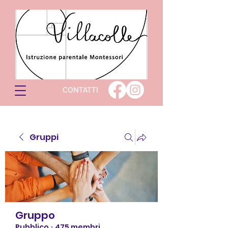
CONTATTI
Gruppi
Gruppo
Pubblico
·
475 membri