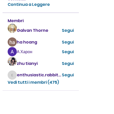
Continua a Leggere
Membri
Galvan Thorne
Segui
ha hoang
Segui
А Харон
Segui
zhu tianyi
Segui
enthusiastic.rabbit.uhur
Segui
enthusiastic.rabbit.uhur
Vedi tutti i membri (475)