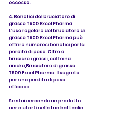
eccesso.
4. Benefici del bruciatore di 
grasso T500 Excel Pharma
L'uso regolare del bruciatore di 
grasso T500 Excel Pharma può 
offrire numerosi benefici per la 
perdita di peso. Oltre a 
bruciare i grassi, caffeina 
anidra,Bruciatore di grasso 
T500 Excel Pharma: Il segreto 
per una perdita di peso 
efficace
Se stai cercando un prodotto 
per aiutarti nella tua battaglia 
contro i chili di troppo, che è il 
processo attraverso il quale il 
corpo brucia calorie. Un 