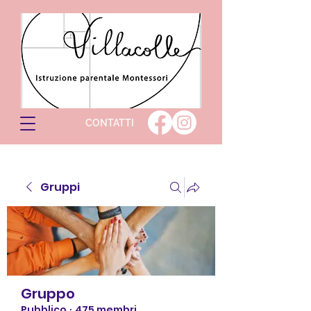
CONTATTI
Gruppi
Gruppo
Pubblico
·
475 membri