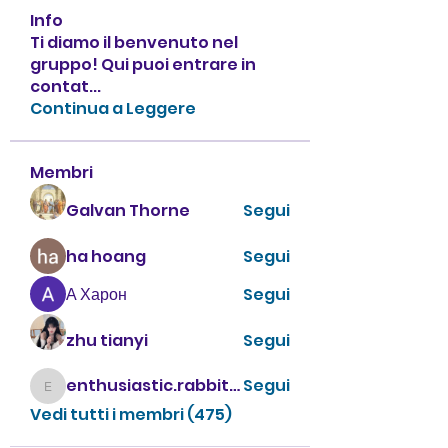
Info
Ti diamo il benvenuto nel
gruppo! Qui puoi entrare in
contat
...
Continua a Leggere
Membri
Galvan Thorne
Segui
ha hoang
Segui
А Харон
Segui
zhu tianyi
Segui
enthusiastic.rabbit.uhur
Segui
enthusiastic.rabbit.uhur
Vedi tutti i membri (475)