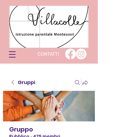
CONTATTI
Gruppi
Gruppo
Pubblico
·
475 membri