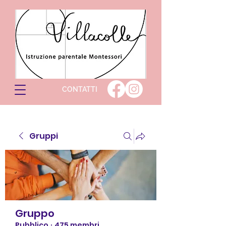
CONTATTI
Gruppi
Gruppo
Pubblico
·
475 membri