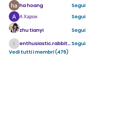
ha hoang
Segui
А Харон
Segui
zhu tianyi
Segui
enthusiastic.rabbit.uhur
Segui
enthusiastic.rabbit.uhur
Vedi tutti i membri (475)
CONTATTACI
info@villavillacolle.com
amministrazione@villavillacolle.com