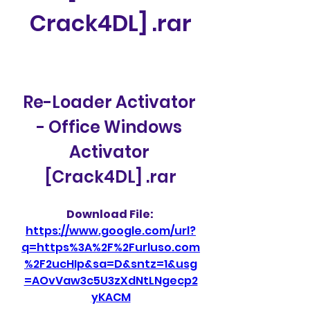
Crack4DL] .rar
Re-Loader Activator 
- Office Windows 
Activator 
[Crack4DL] .rar
Download File: 
https://www.google.com/url?
q=https%3A%2F%2Furluso.com
%2F2ucHIp&sa=D&sntz=1&usg
=AOvVaw3c5U3zXdNtLNgecp2
yKACM