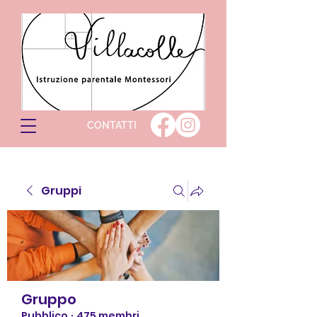
CONTATTI
Gruppi
Gruppo
Pubblico
·
475 membri