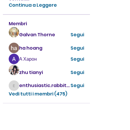
Continua a Leggere
Membri
Galvan Thorne
Segui
ha hoang
Segui
А Харон
Segui
zhu tianyi
Segui
enthusiastic.rabbit.uhur
Segui
enthusiastic.rabbit.uhur
Vedi tutti i membri (475)