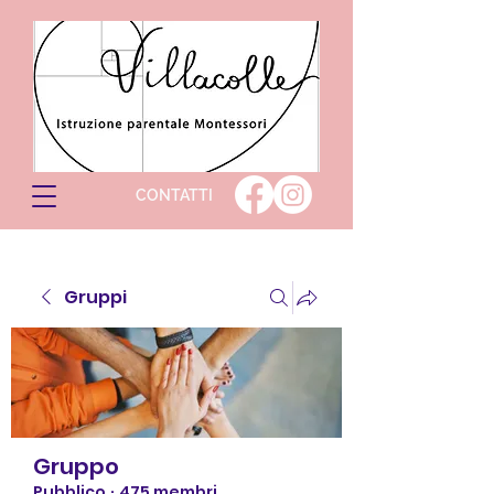
CONTATTI
Gruppi
Gruppo
Pubblico
·
475 membri