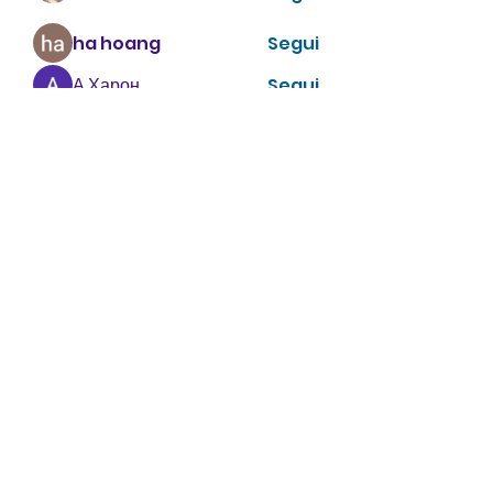
ha hoang
Segui
А Харон
Segui
zhu tianyi
Segui
enthusiastic.rabbit.uhur
Segui
enthusiastic.rabbit.uhur
Vedi tutti i membri (475)
CONTATTACI
info@villavillacolle.com