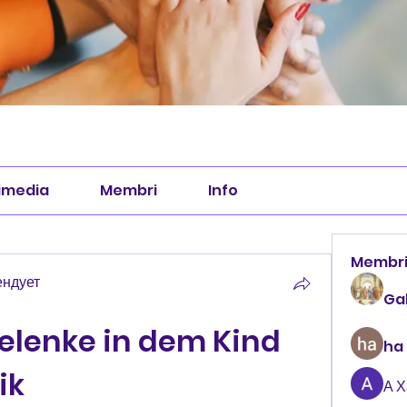
imedia
Membri
Info
Membr
ендует
Ga
lenke in dem Kind 
ha
ik
А 