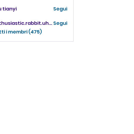
 tianyi
Segui
enthusiastic.rabbit.uhur
Segui
iastic.rabbit.uhur
tti i membri (475)