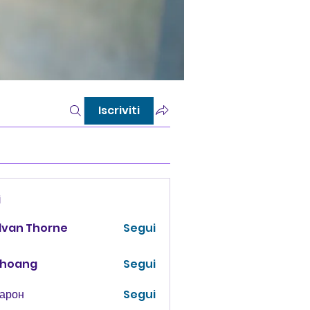
Iscriviti
i
lvan Thorne
Segui
 hoang
Segui
Харон
Segui