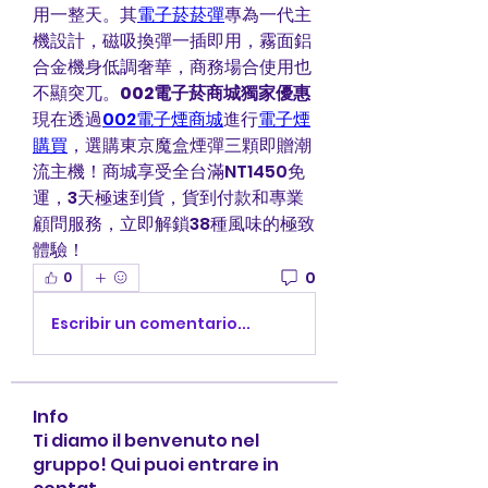
用一整天。其
電子菸菸彈
專為一代主
機設計，磁吸換彈一插即用，霧面鋁
合金機身低調奢華，商務場合使用也
不顯突兀。
002電子菸商城獨家優惠
現在透過
002電子煙商城
進行
電子煙
購買
，選購東京魔盒煙彈三顆即贈潮
流主機！商城享受全台滿NT1450免
運，3天極速到貨，貨到付款和專業
顧問服務，立即解鎖38種風味的極致
體驗！
0
0
Escribir un comentario...
Info
Ti diamo il benvenuto nel
gruppo! Qui puoi entrare in