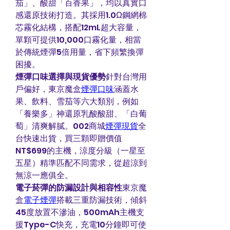
茄」、酸甜「百香果」，均以真實口
感還原技術打造。其採用1.0Ω鋼網棉
芯霧化結構，搭配12mL超大容量，
單顆可提供10,000口霧化量，相當
於傳統煙彈5倍用量，省下頻繁換彈
困擾。
煙彈口味選擇與現貨優勢
針對台灣用
戶偏好，東京魔盒
煙彈口味
涵蓋水
果、飲料、雪茄等六大類別，例如
「養樂多」神還原乳酸酸甜、「白葡
萄」清爽解膩。002商城
煙彈現貨
全
台快速出貨，買三顆即贈價值
NT$699的主機，涼度分級（一星至
五星）精準匹配不同需求，從超涼到
無涼一應俱全。
電子菸彈的防漏設計與相容性
東京魔
盒
電子煙彈
搭載三重防漏技術，傾斜
45度放置不滲油，500mAh主機支
援Type-C快充，充電10分鐘即可使