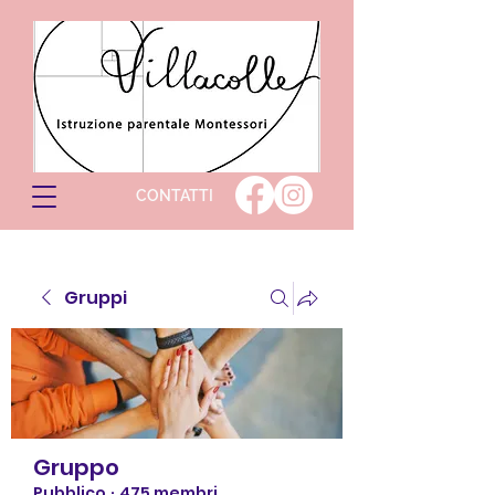
CONTATTI
Gruppi
Gruppo
Pubblico
·
475 membri