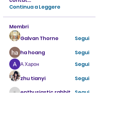
contat
...
Continua a Leggere
Membri
Galvan Thorne
Segui
ha hoang
Segui
А Харон
Segui
zhu tianyi
Segui
enthusiastic.rabbit.uhur
Segui
enthusiastic.rabbit.uhur
Vedi tutti i membri (475)