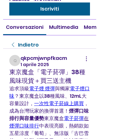
Iscriviti
Conversazioni
Multimedia
Membri
Indietro
qkpcmjwnpfkacm
qkpcmjwnpfkacm
1 aprile 2025
東京魔盒「電子菸彈」38種
風味現貨＋買三送主機
追求頂級
電子煙 煙彈
與獨家
電子煙口
味
？東京魔盒以38種風味、12mL大
容量設計，
一次性電子菸線上購買
，
成為台灣玩家的換彈首選！
煙彈口味
排行與容量優勢
東京魔盒
電子菸彈
在
煙彈口味排行
中表現亮眼，熱銷款如
五星涼度「葡萄」、無涼版「古巴雪