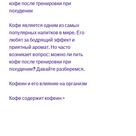
кофе после тренировки при 
похудении
Кофе является одним из самых 
популярных напитков в мире. Его 
любят за бодрящий эффект и 
приятный аромат. Но часто 
возникает вопрос: можно ли пить 
кофе после тренировки при 
похудении? Давайте разберемся.
Кофеин и его влияние на организм
Кофе содержит кофеин - 
стимулятор центральной нервной 
системы. Он повышает 
артериальное давление, что 
данная статья помогла вам 
разобраться в этом вопросе., 