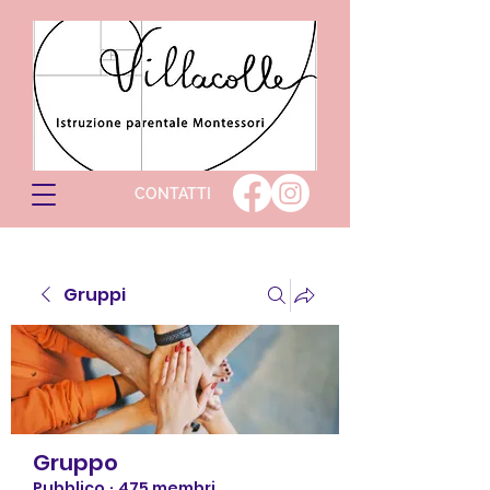
CONTATTI
Gruppi
Gruppo
Pubblico
·
475 membri