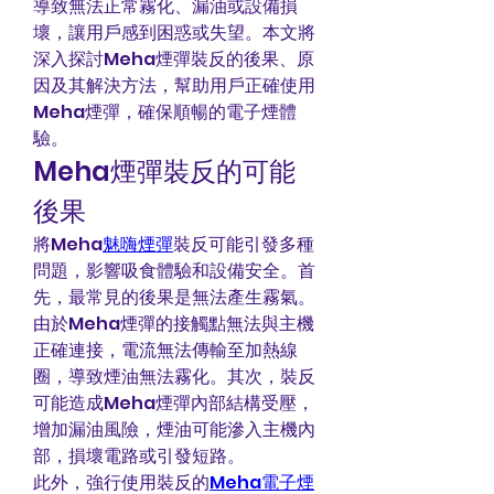
導致無法正常霧化、漏油或設備損
壞，讓用戶感到困惑或失望。本文將
深入探討Meha煙彈裝反的後果、原
因及其解決方法，幫助用戶正確使用
Meha煙彈，確保順暢的電子煙體
驗。
Meha煙彈裝反的可能
後果
將Meha
魅嗨煙彈
裝反可能引發多種
問題，影響吸食體驗和設備安全。首
先，最常見的後果是無法產生霧氣。
由於Meha煙彈的接觸點無法與主機
正確連接，電流無法傳輸至加熱線
圈，導致煙油無法霧化。其次，裝反
可能造成Meha煙彈內部結構受壓，
增加漏油風險，煙油可能滲入主機內
部，損壞電路或引發短路。
此外，強行使用裝反的
Meha電子煙