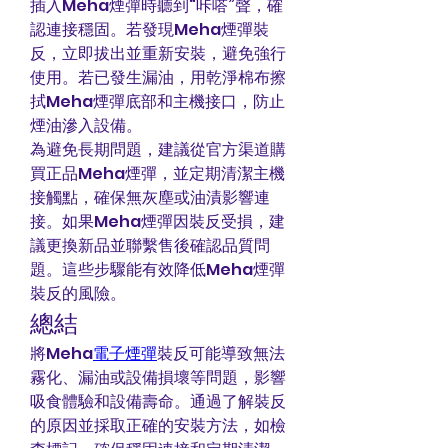
插入Meha煙彈時聽到“咔嗒”聲，確
認連接穩固。若發現Meha煙彈裝
反，立即拔出並重新安裝，避免強行
使用。若已發生漏油，用乾淨棉布擦
拭Meha煙彈底部和主機接口，防止
煙油滲入設備。
為避免長期問題，建議從官方渠道購
買正品Meha煙彈，並定期清潔主機
接觸點，確保無灰塵或油漬影響連
接。如果Meha煙彈因裝反受損，建
議更換新品並聯繫售後確認品質問
題。這些步驟能有效降低Meha煙彈
裝反的風險。
總結
將Meha
電子煙彈
裝反可能導致無法
霧化、漏油或設備損壞等問題，影響
吸食體驗和設備壽命。通過了解裝反
的原因並採取正確的安裝方法，如檢