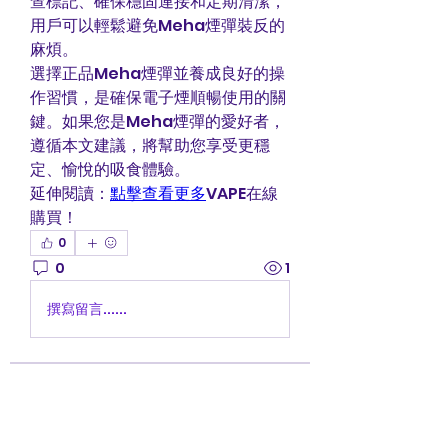
查標記、確保穩固連接和定期清潔，
用戶可以輕鬆避免Meha煙彈裝反的
麻煩。
選擇正品Meha煙彈並養成良好的操
作習慣，是確保電子煙順暢使用的關
鍵。如果您是Meha煙彈的愛好者，
遵循本文建議，將幫助您享受更穩
定、愉悅的吸食體驗。
延伸閱讀：
點擊查看更多
VAPE在線
購買！
0
0
1
撰寫留言......
Info
Ti diamo il benvenuto nel
gruppo! Qui puoi entrare in