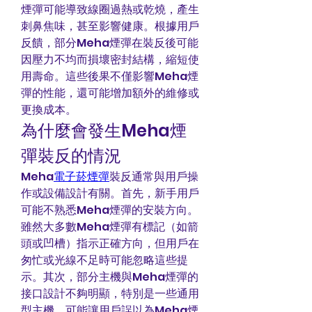
煙彈可能導致線圈過熱或乾燒，產生
刺鼻焦味，甚至影響健康。根據用戶
反饋，部分Meha煙彈在裝反後可能
因壓力不均而損壞密封結構，縮短使
用壽命。這些後果不僅影響Meha煙
彈的性能，還可能增加額外的維修或
更換成本。
為什麼會發生Meha煙
彈裝反的情況
Meha
電子菸煙彈
裝反通常與用戶操
作或設備設計有關。首先，新手用戶
可能不熟悉Meha煙彈的安裝方向。
雖然大多數Meha煙彈有標記（如箭
頭或凹槽）指示正確方向，但用戶在
匆忙或光線不足時可能忽略這些提
示。其次，部分主機與Meha煙彈的
接口設計不夠明顯，特別是一些通用
型主機，可能讓用戶誤以為Meha煙