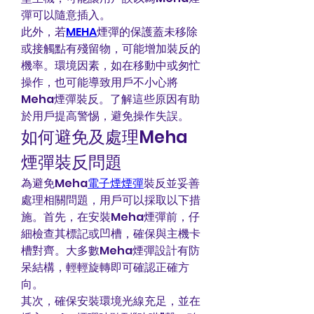
彈可以隨意插入。
此外，若
MEHA
煙彈的保護蓋未移除
或接觸點有殘留物，可能增加裝反的
機率。環境因素，如在移動中或匆忙
操作，也可能導致用戶不小心將
Meha煙彈裝反。了解這些原因有助
於用戶提高警惕，避免操作失誤。
如何避免及處理Meha
煙彈裝反問題
為避免Meha
電子煙煙彈
裝反並妥善
處理相關問題，用戶可以採取以下措
施。首先，在安裝Meha煙彈前，仔
細檢查其標記或凹槽，確保與主機卡
槽對齊。大多數Meha煙彈設計有防
呆結構，輕輕旋轉即可確認正確方
向。
其次，確保安裝環境光線充足，並在