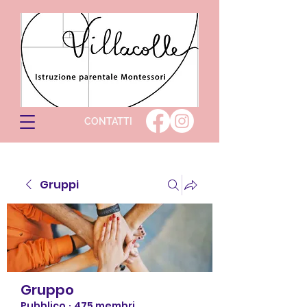
CONTATTI
Gruppi
Gruppo
Pubblico
·
475 membri