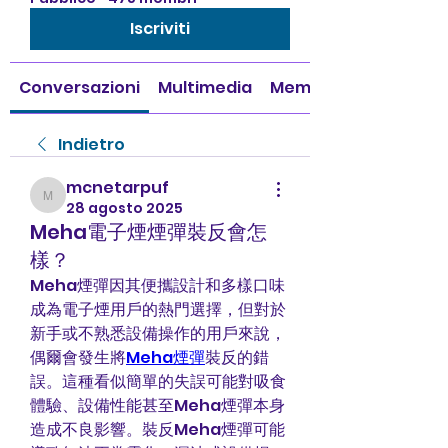
Iscriviti
Conversazioni
Multimedia
Membri
Indietro
mcnetarpuf
mcnetarpuf
28 agosto 2025
Meha電子煙煙彈裝反會怎
樣？
Meha煙彈因其便攜設計和多樣口味
成為電子煙用戶的熱門選擇，但對於
新手或不熟悉設備操作的用戶來說，
偶爾會發生將
Meha煙彈
裝反的錯
誤。這種看似簡單的失誤可能對吸食
體驗、設備性能甚至Meha煙彈本身
造成不良影響。裝反Meha煙彈可能