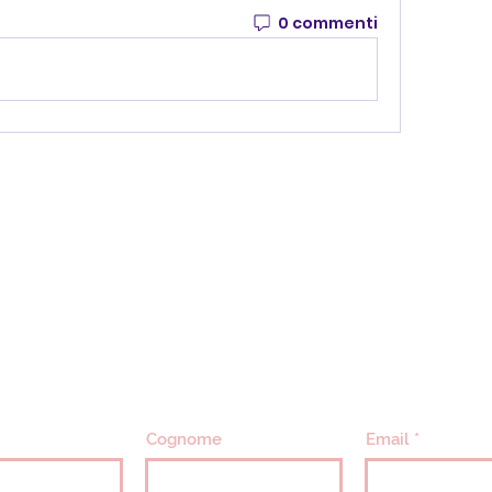
0 commenti
CONTATTACI
info@villavillacolle.com
amministrazione@villavillacolle.com
Cognome
Email