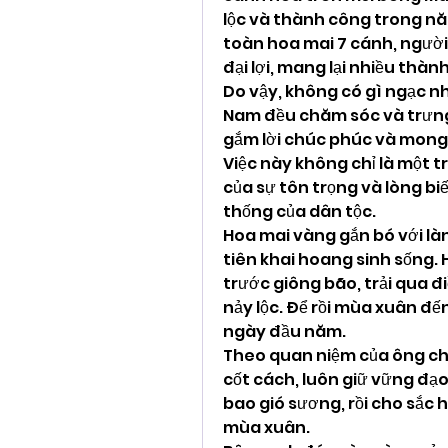
lộc và thành công trong nă
toàn hoa mai 7 cánh, người 
đại lợi, mang lại nhiều thà
Do vậy, không có gì ngạc nhi
Nam đều chăm sóc và trưng
gắm lời chúc phúc và mong 
Việc này không chỉ là một t
của sự tôn trọng và lòng biế
thống của dân tộc.
Hoa mai vàng gắn bó với làn
tiên khai hoang sinh sống. 
trước giông bão, trải qua đ
nảy lộc. Để rồi mùa xuân đế
ngày đầu năm.
Theo quan niệm của ông cha
cốt cách, luôn giữ vững đạo 
bao gió sương, rồi cho sắc
mùa xuân.