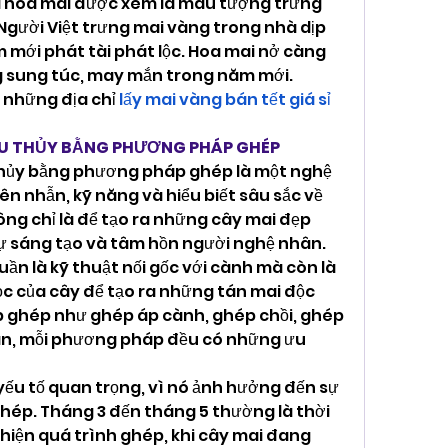
 hoa mai được xem là màu tượng trưng 
Người Việt trưng mai vàng trong nhà dịp 
mới phát tài phát lộc. Hoa mai nở càng 
g sung túc, may mắn trong năm mới.
những địa chỉ 
lấy mai vàng bán tết giá sỉ
ẾU THỦY BẰNG PHƯƠNG PHÁP GHÉP
thủy bằng phương pháp ghép là một nghệ 
iên nhẫn, kỹ năng và hiểu biết sâu sắc về 
ng chỉ là để tạo ra những cây mai đẹp 
sự sáng tạo và tâm hồn người nghệ nhân.
n là kỹ thuật nối gốc với cành mà còn là 
ọc của cây để tạo ra những tán mai độc 
 ghép như ghép áp cành, ghép chồi, ghép 
n, mỗi phương pháp đều có những ưu 
ếu tố quan trọng, vì nó ảnh hưởng đến sự 
ghép. Tháng 3 đến tháng 5 thường là thời 
hiện quá trình ghép, khi cây mai đang 