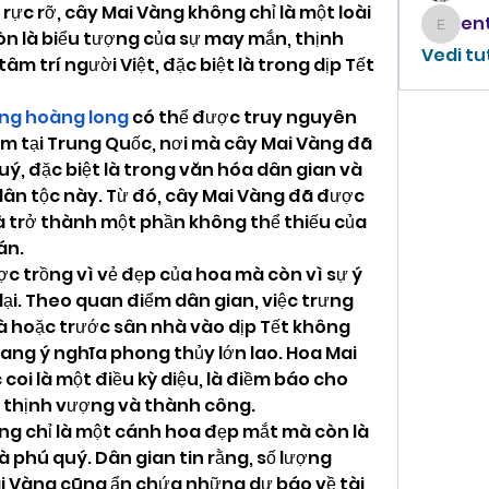
c rỡ, cây Mai Vàng không chỉ là một loài 
enthus
òn là biểu tượng của sự may mắn, thịnh 
Vedi tu
 trí người Việt, đặc biệt là trong dịp Tết 
ng hoàng long
 có thể được truy nguyên 
 tại Trung Quốc, nơi mà cây Mai Vàng đã 
ý, đặc biệt là trong văn hóa dân gian và 
ân tộc này. Từ đó, cây Mai Vàng đã được 
à trở thành một phần không thể thiếu của 
án.
 trồng vì vẻ đẹp của hoa mà còn vì sự ý 
i. Theo quan điểm dân gian, việc trưng 
 hoặc trước sân nhà vào dịp Tết không 
mang ý nghĩa phong thủy lớn lao. Hoa Mai 
i là một điều kỳ diệu, là điềm báo cho 
thịnh vượng và thành công.
g chỉ là một cánh hoa đẹp mắt mà còn là 
 phú quý. Dân gian tin rằng, số lượng 
 Vàng cũng ẩn chứa những dự báo về tài 