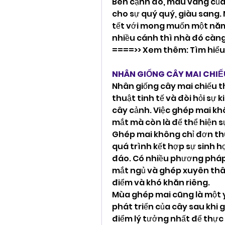
Bên cạnh đó, màu vàng của
cho sự quý quý, giàu sang. 
tết với mong muốn một năm 
nhiều cánh thì nhà đó càn
====>> Xem thêm: Tìm hiểu 
NHÂN GIỐNG CÂY MAI CHI
Nhân giống cây mai chiếu 
thuật tinh tế và đòi hỏi sự k
cây cảnh. Việc ghép mai khô
mắt mà còn là để thể hiện 
Ghép mai không chỉ đơn thuầ
quá trình kết hợp sự sinh h
đáo. Có nhiều phương pháp
mắt ngủ và ghép xuyên thâ
điểm và khó khăn riêng.
Mùa ghép mai cũng là một y
phát triển của cây sau khi 
điểm lý tưởng nhất để thực 