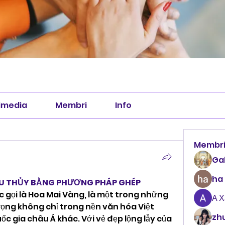
imedia
Membri
Info
Membr
Ga
ha
ẾU THỦY BẰNG PHƯƠNG PHÁP GHÉP
 gọi là Hoa Mai Vàng, là một trong những 
А 
ọng không chỉ trong nền văn hóa Việt 
zhu
 gia châu Á khác. Với vẻ đẹp lộng lẫy của 