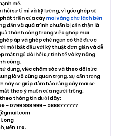
 mạnh mẽ.
hỏi sự tỉ mỉ và kỹ lưỡng, vì gốc ghép sẽ 
phát triển của cây 
mai vàng chợ lách bến 
ng đắn và quá trình chuẩn bị cẩn thận là 
quả thành công trong việc ghép mai.
ghép áp và ghép chẻ ngọn có thể được 
ời mới bắt đầu với kỹ thuật đơn giản và dễ 
p mắt ngủ đòi hỏi sự tinh tế và kỹ năng 
nh công.
 dụng, việc chăm sóc và theo dõi sức 
ũng là vô cùng quan trọng. Sự cẩn trọng 
h này sẽ giúp đảm bảo rằng cây mai sẽ 
mắt theo ý muốn của người trồng.
 theo thông tin dưới đây:
999 – 0799 888 999 – 0888777777
@gmail.com
 Long
h, Bến Tre.