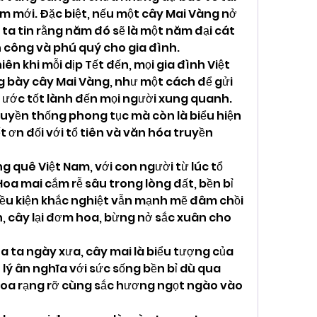
m mới. Đặc biệt, nếu một cây Mai Vàng nở 
ta tin rằng năm đó sẽ là một năm đại cát 
nh công và phú quý cho gia đình.
ên khi mỗi dịp Tết đến, mọi gia đình Việt 
 bày cây Mai Vàng, như một cách để gửi 
ước tốt lành đến mọi người xung quanh. 
ruyền thống phong tục mà còn là biểu hiện 
t ơn đối với tổ tiên và văn hóa truyền 
g quê Việt Nam, với con người từ lúc tổ 
Hoa mai cắm rễ sâu trong lòng đất, bền bỉ 
iều kiện khắc nghiệt vẫn mạnh mẽ đâm chồi 
n, cây lại đơm hoa, bừng nở sắc xuân cho 
 ta ngày xưa, cây mai là biểu tượng của 
lý ân nghĩa với sức sống bền bỉ dù qua 
 hoa rạng rỡ cùng sắc hương ngọt ngào vào 