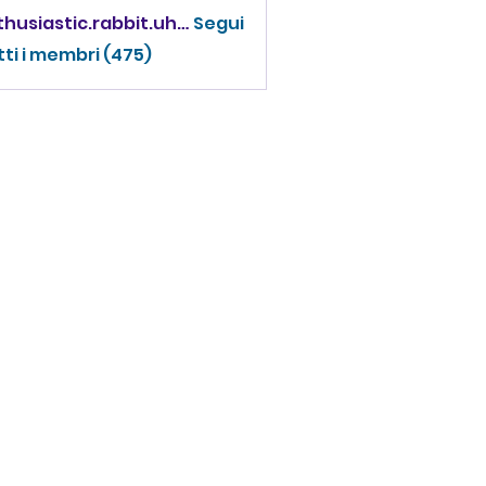
enthusiastic.rabbit.uhur
Segui
iastic.rabbit.uhur
tti i membri (475)