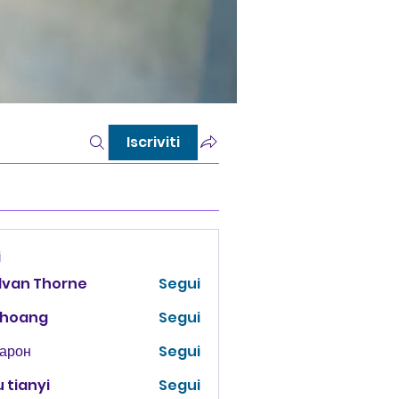
Iscriviti
i
lvan Thorne
Segui
 hoang
Segui
Харон
Segui
 tianyi
Segui