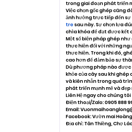
trong giai đoạn phát triển
Việc chọn gốc ghép cũng đòi 
ảnh hưởng trực tiếp đến sự 
tre
 sau này. Sự chọn lựa đú
chìa khóa để đạt được kết 
Một số biện pháp ghép như 
thực hiện đối với những ngư
thực hiện. Trong khi đó, ghé
cao hơn để đảm bảo sự thà
Dù phương pháp nào được sử
khỏe của cây sau khi ghép c
và kiên nhẫn trong quá trìn
phát triển mạnh mẽ và đẹp 
Liên Hệ ngay cho chúng tôi
Điện thoại/Zalo: 0905 888 
Email: 
Vuonmaihoanglong
Facebook: Vườn mai Hoàng
Địa chỉ: Tân Thiềng, Chợ Lác