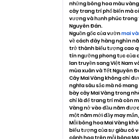
những bông hoa màu vàng rự
cây trang trí phổ biến mà c
vượng và hạnh phúc trong tâm
Nguyên Đán.
Nguồn gốc của vườn 
mai và
về cách đây hàng nghìn năm
trở thành biểu tượng cao qu
tín ngưỡng phong tục của d
lan truyền sang Việt Nam v
mùa xuân và Tết Nguyên Đ
Cây Mai Vàng không chỉ được
nghĩa sâu sắc mà nó mang lạ
bày cây Mai Vàng trong nhà
chỉ là để trang trí mà còn 
Vàng nở vào đầu năm được co
một năm mới đầy may mắn, 
Mỗi bông hoa Mai Vàng khôn
biểu tượng của sự giàu có và
cánh hoa trên mỗi bông Mai