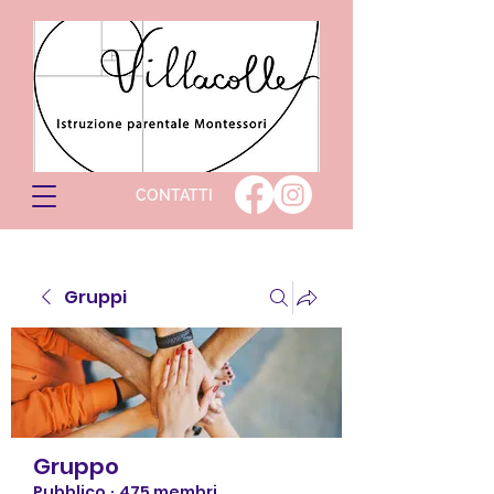
CONTATTI
Gruppi
Gruppo
Pubblico
·
475 membri