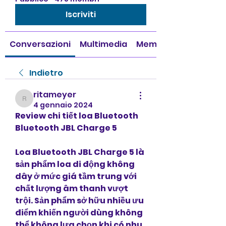
Iscriviti
Conversazioni
Multimedia
Membri
Indietro
ritameyer
ritameyer
4 gennaio 2024
Review chi tiết loa Bluetooth 
Bluetooth JBL Charge 5
Loa Bluetooth JBL Charge 5 là 
sản phẩm loa di động không 
dây ở mức giá tầm trung với 
chất lượng âm thanh vượt 
trội. Sản phẩm sở hữu nhiều ưu 
điểm khiến người dùng không 
thể không lựa chọn khi có nhu 