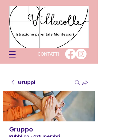
CONTATTI
Gruppi
Gruppo
Pubblico
·
475 membri