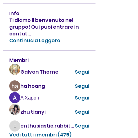
Info
Ti diamo il benvenuto nel
gruppo! Qui puoi entrare in
contat
...
Continua a Leggere
Membri
Galvan Thorne
Segui
ha hoang
Segui
А Харон
Segui
zhu tianyi
Segui
enthusiastic.rabbit.uhur
Segui
enthusiastic.rabbit.uhur
Vedi tutti i membri (475)