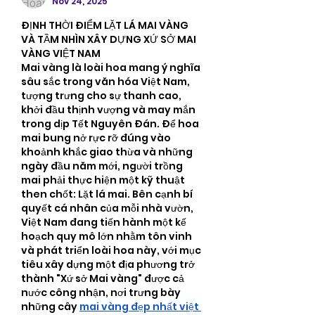
Nov 24, 2025
ĐỊNH THỜI ĐIỂM LẶT LÁ MAI VÀNG 
VÀ TẦM NHÌN XÂY DỰNG XỨ SỞ MAI 
VÀNG VIỆT NAM
Mai vàng là loài hoa mang ý nghĩa 
sâu sắc trong văn hóa Việt Nam, 
tượng trưng cho sự thanh cao, 
khởi đầu thịnh vượng và may mắn 
trong dịp Tết Nguyên Đán. Để hoa 
mai bung nở rực rỡ đúng vào 
khoảnh khắc giao thừa và những 
ngày đầu năm mới, người trồng 
mai phải thực hiện một kỹ thuật 
then chốt: Lặt lá mai. Bên cạnh bí 
quyết cá nhân của mỗi nhà vườn, 
Việt Nam đang tiến hành một kế 
hoạch quy mô lớn nhằm tôn vinh 
và phát triển loài hoa này, với mục 
tiêu xây dựng một địa phương trở 
thành "Xứ sở Mai vàng" được cả 
nước công nhận, nơi trưng bày 
những cây 
mai vàng đẹp nhất việt 