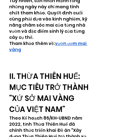
Tuy nhiên, cần nhấn mạnh rằng 
những ngày này chỉ mang tính 
chất tham khảo. Quyết định cuối 
cùng phải dựa vào kinh nghiệm, kỹ 
năng chăm sóc mai của từng nhà 
vườn và đặc điểm sinh lý của từng 
cây cụ thể.
Tham khảo thêm về:
vườn ươm mai 
vàng
II. THỪA THIÊN HUẾ: 
MỤC TIÊU TRỞ THÀNH 
"XỨ SỞ MAI VÀNG 
CỦA VIỆT NAM"
Theo Kế hoạch 85/KH-UBND năm 
2022, tỉnh Thừa Thiên Huế đã 
chính thức triển khai Đề án "Xây 
dựng Thừa Thiên Huế trở thành xứ 