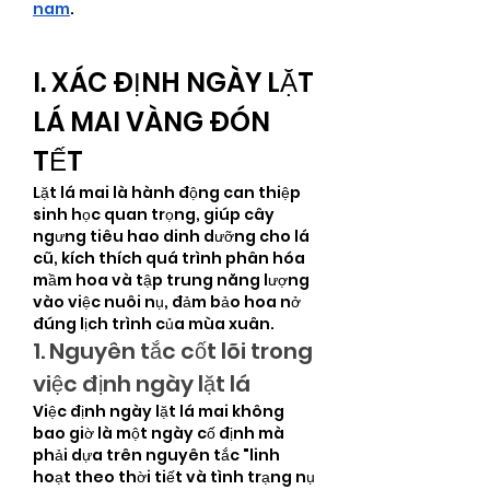
nam
.
I. XÁC ĐỊNH NGÀY LẶT 
LÁ MAI VÀNG ĐÓN 
TẾT
Lặt lá mai là hành động can thiệp 
sinh học quan trọng, giúp cây 
ngưng tiêu hao dinh dưỡng cho lá 
cũ, kích thích quá trình phân hóa 
mầm hoa và tập trung năng lượng 
vào việc nuôi nụ, đảm bảo hoa nở 
đúng lịch trình của mùa xuân.
1. Nguyên tắc cốt lõi trong 
việc định ngày lặt lá
Việc định ngày lặt lá mai không 
bao giờ là một ngày cố định mà 
phải dựa trên nguyên tắc "linh 
hoạt theo thời tiết và tình trạng nụ 