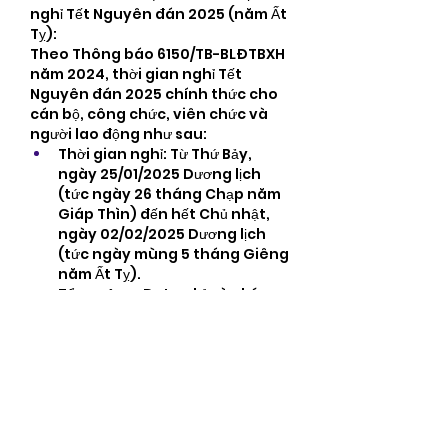
nghỉ Tết Nguyên đán 2025 (năm Ất 
Tỵ):
Theo Thông báo 6150/TB-BLĐTBXH 
năm 2024, thời gian nghỉ Tết 
Nguyên đán 2025 chính thức cho 
cán bộ, công chức, viên chức và 
người lao động như sau:
Thời gian nghỉ: Từ Thứ Bảy, 
ngày 25/01/2025 Dương lịch 
(tức ngày 26 tháng Chạp năm 
Giáp Thìn) đến hết Chủ nhật, 
ngày 02/02/2025 Dương lịch 
(tức ngày mùng 5 tháng Giêng 
năm Ất Tỵ).
Tổng cộng: Đợt nghỉ này kéo 
dài 09 ngày, bao gồm 05 ngày 
nghỉ Tết Âm lịch và 04 ngày 
nghỉ hằng tuần.
Đối với người lao động làm việc tại 
các doanh nghiệp, người sử dụng 
lao động có quyền lựa chọn 
phương án nghỉ Tết (bao gồm 01 