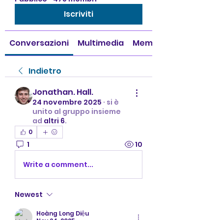
Iscriviti
Conversazioni
Multimedia
Membri
Indietro
Jonathan. Hall.
24 novembre 2025
·
si è
unito al gruppo insieme
ad
altri 6
.
0
1
10
Write a comment...
Newest
Hoàng Long Diệu