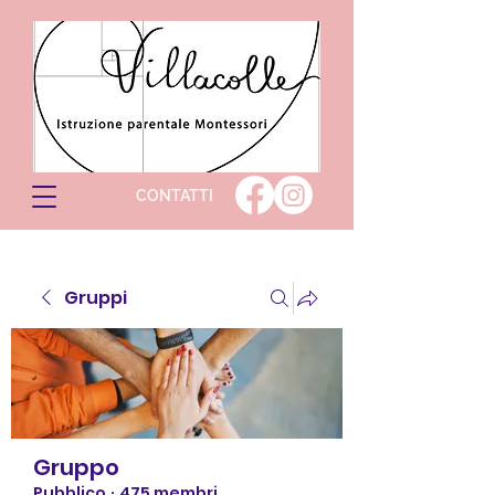
CONTATTI
Gruppi
Gruppo
Pubblico
·
475 membri