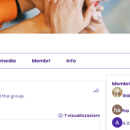
imedia
Membri
Info
Membr
Ga
d the group.
ha
7 visualizzazioni
А 