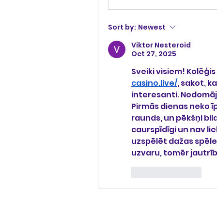
Sort by:
Newest
Viktor Nesteroid
Oct 27, 2025
Sveiki visiem! Kolēģis
casino.live/
, sakot, k
interesanti. Nodomāju
Pirmās dienas neko īp
raunds, un pēkšņi bilan
caurspīdīgi un nav li
uzspēlēt dažas spēles
uzvaru, tomēr jautrī
Like
Reply