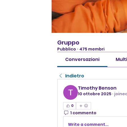
Gruppo
Pubblico
·
475 membri
Conversazioni
Mult
Indietro
Timothy Benson
10 ottobre 2025
·
joine
0
1 commento
Write a comment...