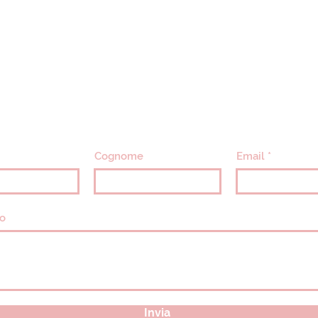
CONTATTACI
info@villavillacolle.com
amministrazione@villavillacolle.com
Cognome
Email
o
Invia