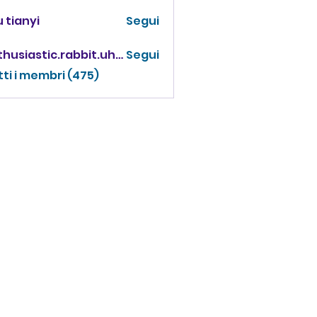
 tianyi
Segui
enthusiastic.rabbit.uhur
Segui
iastic.rabbit.uhur
tti i membri (475)