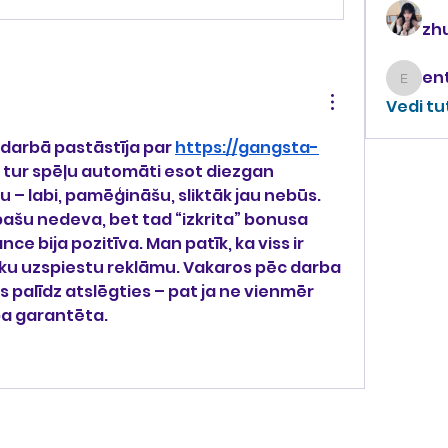
zhu
enthus
Vedi tu
 darbā pastāstīja par 
https://gangsta-
a tur spēļu automāti esot diezgan 
 – labi, pamēģināšu, sliktāk jau nebūs. 
ašu nedeva, bet tad “izkrita” bonusa 
ce bija pozitīva. Man patīk, ka viss ir 
eku uzspiestu reklāmu. Vakaros pēc darba 
 palīdz atslēgties – pat ja ne vienmēr 
ba garantēta.