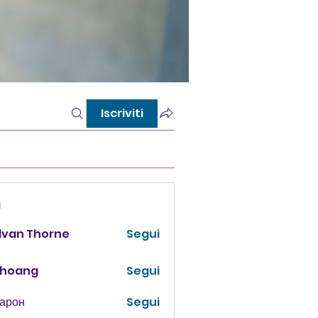
Iscriviti
i
lvan Thorne
Segui
 hoang
Segui
Харон
Segui