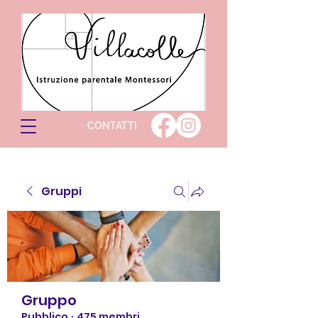
CONTATTI
Gruppi
Gruppo
Pubblico
·
475 membri