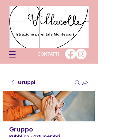
CONTATTI
Gruppi
Gruppo
Pubblico
·
475 membri