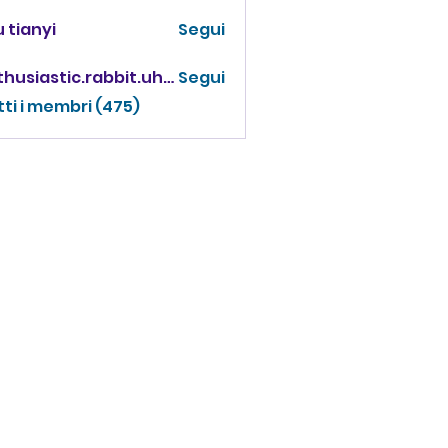
 tianyi
Segui
enthusiastic.rabbit.uhur
Segui
iastic.rabbit.uhur
tti i membri (475)