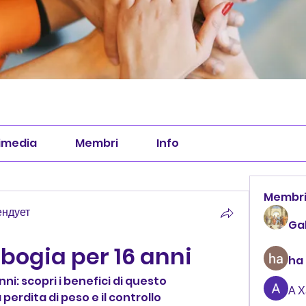
imedia
Membri
Info
Membr
ендует
Ga
bogia per 16 anni
ha
i: scopri i benefici di questo 
А 
perdita di peso e il controllo 