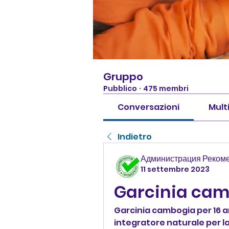
Gruppo
Pubblico
·
475 membri
Conversazioni
Mult
Indietro
Администрация Реком
11 settembre 2023
Garcinia cam
Garcinia cambogia per 16 ann
integratore naturale per la 