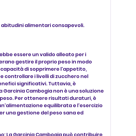
 e abitudini alimentari consapevoli.
bbe essere un valido alleato per i 
erano gestire il proprio peso in modo 
 capacità di sopprimere l'appetito, 
ontrollare i livelli di zucchero nel 
fici significativi. Tuttavia, è 
a Garcinia Cambogia non è una soluzione 
eso. Per ottenere risultati duraturi, è 
'alimentazione equilibrata e l'esercizio 
er una gestione del peso sana ed 
o: La Garcinia Cambogia può contribuire 