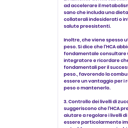
ad accelerare il metabolism
sano che includa una dieta
collaterali indesiderati o i
salute preesistenti.
Inoltre, che viene spesso uti
peso. Si dice che l'HCA abbi
fondamentale consultare un
integratore e ricordare che 
fondamentali per il success
peso., favorendo la combus
essere un vantaggio per i r
peso o mantenerlo.
3. Controllo dei livelli di z
suggeriscono che l'HCA pr
aiutare a regolare i livell
essere particolarmente impo