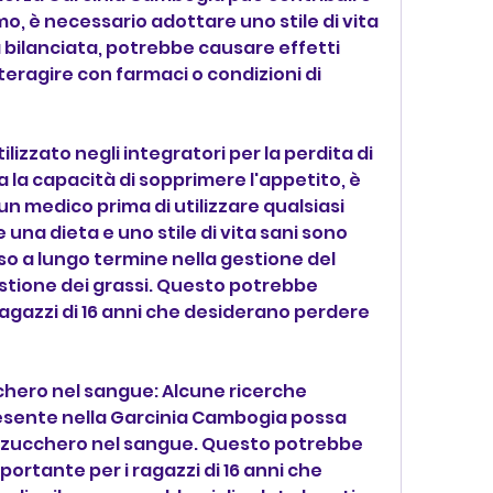
o, è necessario adottare uno stile di vita 
 bilanciata, potrebbe causare effetti 
nteragire con farmaci o condizioni di 
lizzato negli integratori per la perdita di 
a la capacità di sopprimere l'appetito, è 
 medico prima di utilizzare qualsiasi 
una dieta e uno stile di vita sani sono 
o a lungo termine nella gestione del 
tione dei grassi. Questo potrebbe 
agazzi di 16 anni che desiderano perdere 
ucchero nel sangue: Alcune ricerche 
esente nella Garcinia Cambogia possa 
i di zucchero nel sangue. Questo potrebbe 
rtante per i ragazzi di 16 anni che 