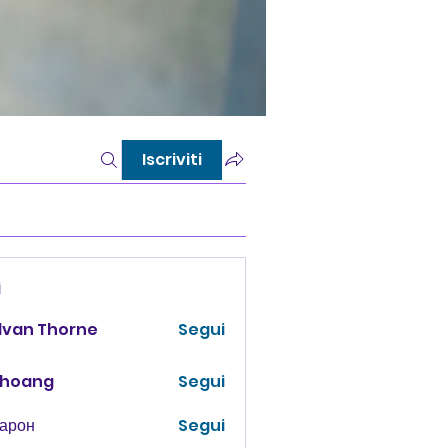
Iscriviti
i
lvan Thorne
Segui
 hoang
Segui
Харон
Segui