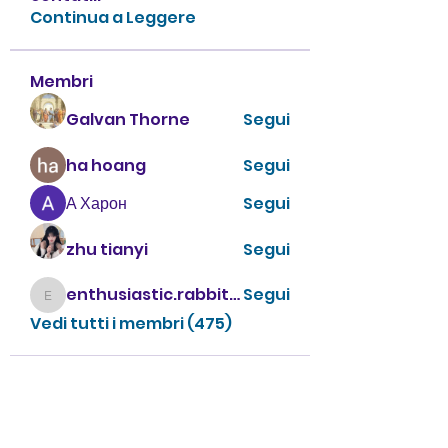
Continua a Leggere
Membri
Galvan Thorne
Segui
ha hoang
Segui
А Харон
Segui
zhu tianyi
Segui
enthusiastic.rabbit.uhur
Segui
enthusiastic.rabbit.uhur
Vedi tutti i membri (475)