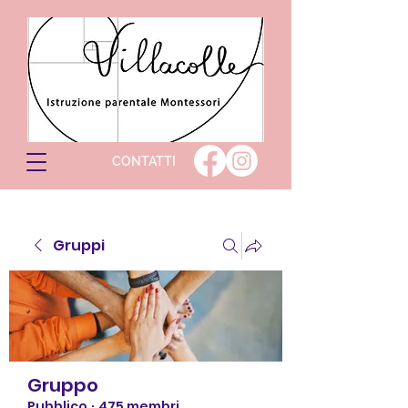
CONTATTI
Gruppi
Gruppo
Pubblico
·
475 membri