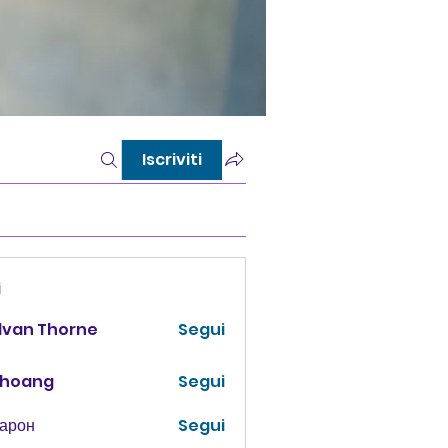
Iscriviti
i
lvan Thorne
Segui
 hoang
Segui
Харон
Segui