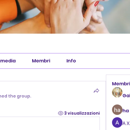
imedia
Membri
Info
Membr
Ga
ined the group.
ha
3 visualizzazioni
А 