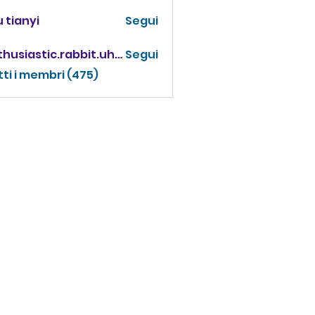
 tianyi
Segui
enthusiastic.rabbit.uhur
Segui
iastic.rabbit.uhur
tti i membri (475)