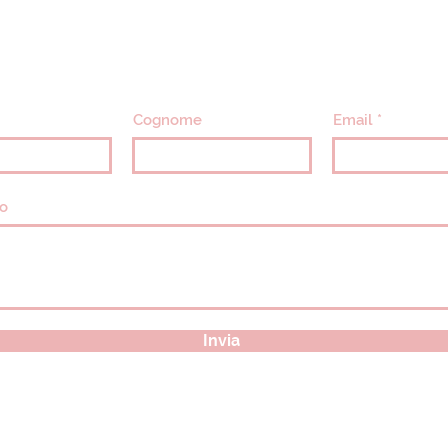
info@villavillacolle.com
amministrazione@villavillacolle.com
Cognome
Email
o
Invia