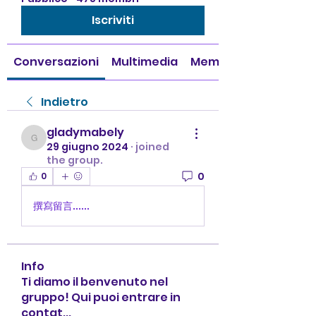
Iscriviti
Conversazioni
Multimedia
Membri
Indietro
gladymabely
gladymabely
29 giugno 2024
·
joined
the group.
0
0
撰寫留言......
Info
Ti diamo il benvenuto nel
gruppo! Qui puoi entrare in
contat
...