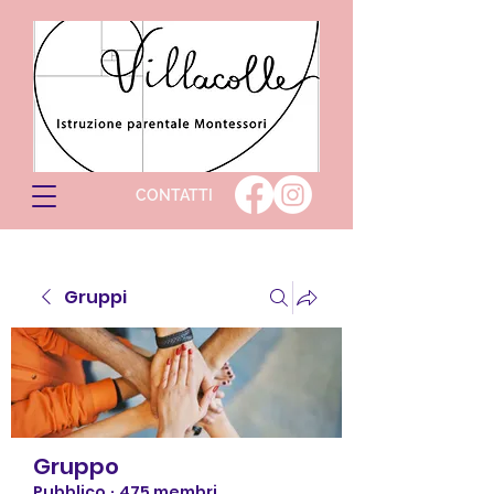
CONTATTI
Gruppi
Gruppo
Pubblico
·
475 membri