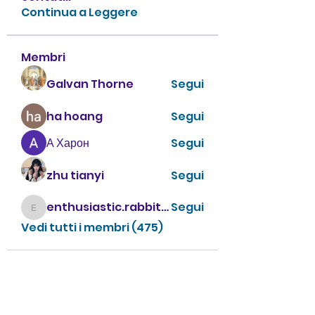
Continua a Leggere
Membri
Galvan Thorne
Segui
ha hoang
Segui
А Харон
Segui
zhu tianyi
Segui
enthusiastic.rabbit.uhur
Segui
enthusiastic.rabbit.uhur
Vedi tutti i membri (475)