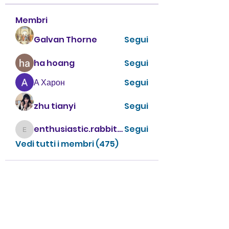
Membri
Galvan Thorne
Segui
ha hoang
Segui
А Харон
Segui
zhu tianyi
Segui
enthusiastic.rabbit.uhur
Segui
enthusiastic.rabbit.uhur
Vedi tutti i membri (475)