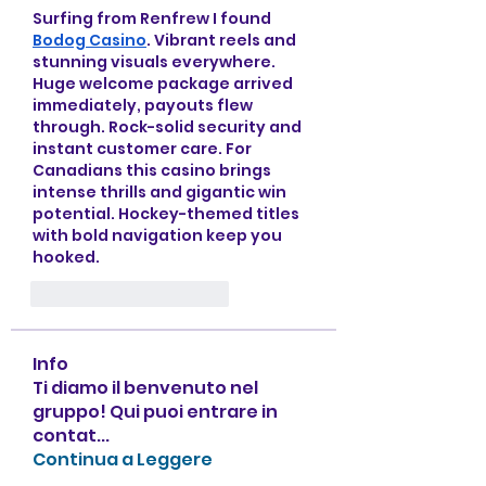
Surfing from Renfrew I found 
Bodog Casino
. Vibrant reels and 
stunning visuals everywhere. 
Huge welcome package arrived 
immediately, payouts flew 
through. Rock-solid security and 
instant customer care. For 
Canadians this casino brings 
intense thrills and gigantic win 
potential. Hockey-themed titles 
with bold navigation keep you 
hooked.
Mi piace
Rispondi
Info
Ti diamo il benvenuto nel
gruppo! Qui puoi entrare in
contat
...
Continua a Leggere