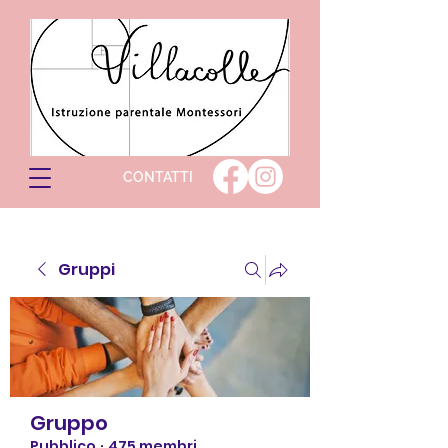
CONTATTI
Gruppi
Gruppo
Pubblico
·
475 membri