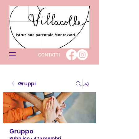
CONTATTI
Gruppi
Gruppo
Pubblico
·
475 membri