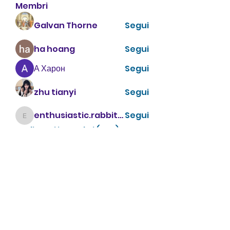
Membri
Galvan Thorne
Segui
ha hoang
Segui
А Харон
Segui
zhu tianyi
Segui
enthusiastic.rabbit.uhur
Segui
enthusiastic.rabbit.uhur
Vedi tutti i membri (475)
CONTATTACI