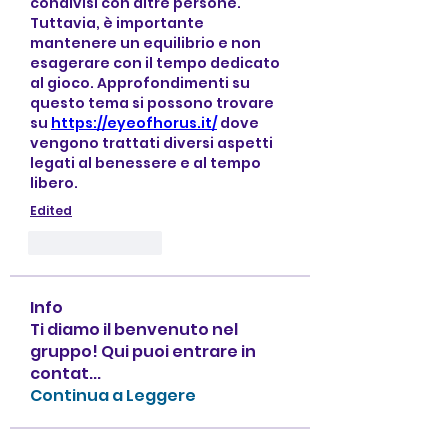
condivisi con altre persone. 
Tuttavia, è importante 
mantenere un equilibrio e non 
esagerare con il tempo dedicato 
al gioco. Approfondimenti su 
questo tema si possono trovare 
su 
https://eyeofhorus.it/
 dove 
vengono trattati diversi aspetti 
legati al benessere e al tempo 
libero.
Edited
Like
Reply
Info
Ti diamo il benvenuto nel
gruppo! Qui puoi entrare in
contat
...
Continua a Leggere