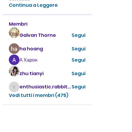
Continua a Leggere
Membri
Galvan Thorne
Segui
ha hoang
Segui
А Харон
Segui
zhu tianyi
Segui
enthusiastic.rabbit.uhur
Segui
enthusiastic.rabbit.uhur
Vedi tutti i membri (475)