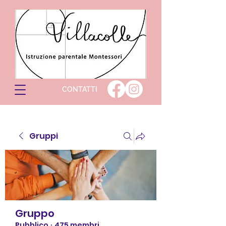
CONTATTI
Gruppi
Gruppo
Pubblico
·
475 membri