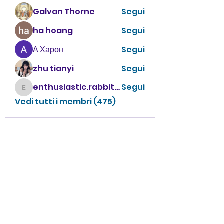
Galvan Thorne
Segui
ha hoang
Segui
А Харон
Segui
zhu tianyi
Segui
enthusiastic.rabbit.uhur
Segui
enthusiastic.rabbit.uhur
Vedi tutti i membri (475)
CONTATTACI
info@villavillacolle.com