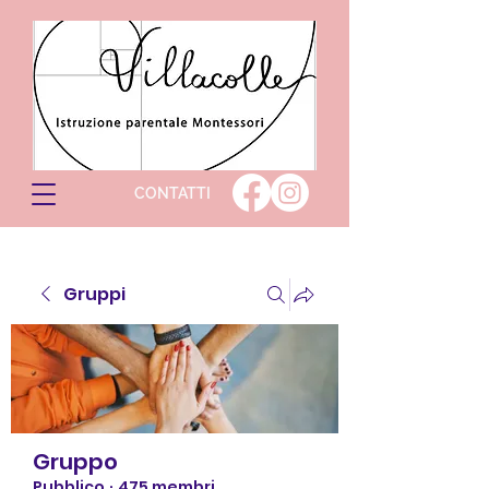
CONTATTI
Gruppi
Gruppo
Pubblico
·
475 membri