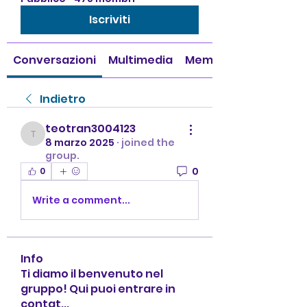
Iscriviti
Conversazioni
Multimedia
Membri
Indietro
teotran3004123
teotran3004123
8 marzo 2025
·
joined the
group.
0
0
Write a comment...
Info
Ti diamo il benvenuto nel
gruppo! Qui puoi entrare in
contat
...