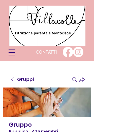
CONTATTI
Gruppi
Gruppo
Pubblico
·
475 membri