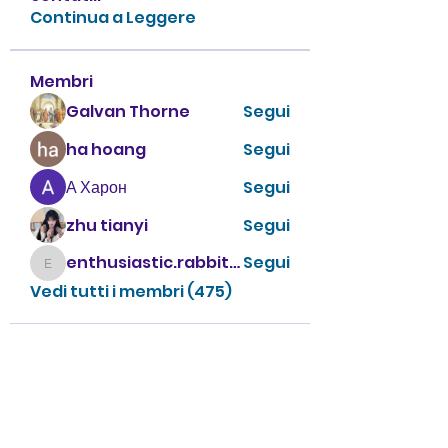
Continua a Leggere
Membri
Galvan Thorne
Segui
ha hoang
Segui
А Харон
Segui
zhu tianyi
Segui
enthusiastic.rabbit.uhur
Segui
enthusiastic.rabbit.uhur
Vedi tutti i membri (475)