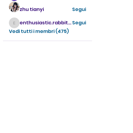
zhu tianyi
Segui
enthusiastic.rabbit.uhur
Segui
enthusiastic.rabbit.uhur
Vedi tutti i membri (475)
CONTATTACI
info@villavillacolle.com
amministrazione@villavillacolle.com
Nome