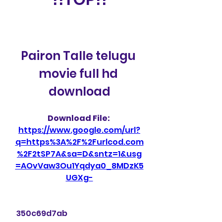
Pairon Talle telugu 
movie full hd 
download
Download File: 
https://www.google.com/url?
q=https%3A%2F%2Furlcod.com
%2F2tSP7A&sa=D&sntz=1&usg
=AOvVaw3Ou1Yqdya0_8MDzK5
UGXg-
 350c69d7ab