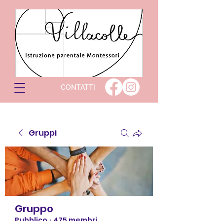
CONTATTI
Gruppi
Gruppo
Pubblico
·
475 membri