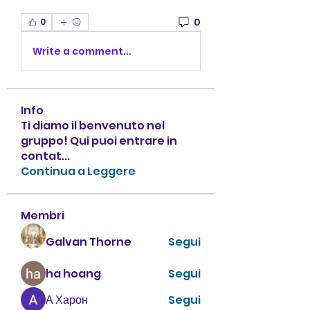
0
0
Write a comment...
Info
Ti diamo il benvenuto nel
gruppo! Qui puoi entrare in
contat
...
Continua a Leggere
Membri
Galvan Thorne
Segui
ha hoang
Segui
А Харон
Segui