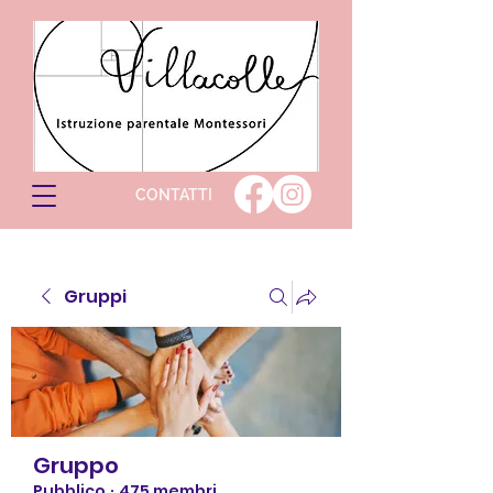
CONTATTI
Gruppi
Gruppo
Pubblico
·
475 membri