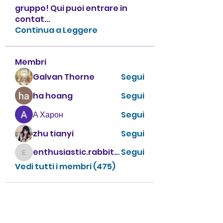
gruppo! Qui puoi entrare in
contat
...
Continua a Leggere
Membri
Galvan Thorne
Segui
ha hoang
Segui
А Харон
Segui
zhu tianyi
Segui
enthusiastic.rabbit.uhur
Segui
enthusiastic.rabbit.uhur
Vedi tutti i membri (475)