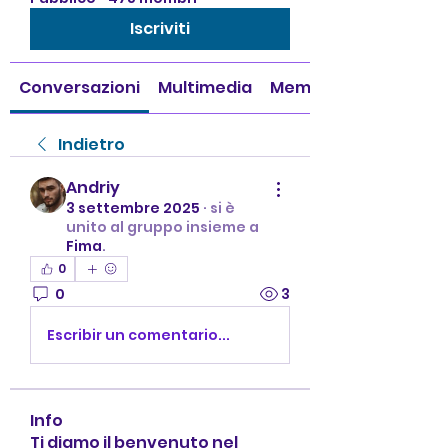
Iscriviti
Conversazioni
Multimedia
Membri
Indietro
Andriy
3 settembre 2025
·
si è
unito al gruppo insieme a
Fima
.
0
0
3
Escribir un comentario...
Info
Ti diamo il benvenuto nel