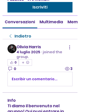
Iscriviti
Conversazioni
Multimedia
Membri
Indietro
Olivia Harris
4 luglio 2025
·
joined the
group.
0
0
3
Escribir un comentario...
Info
Ti diamo il benvenuto nel
gruppo! Qui puoi entrare in