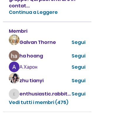
contat
...
Continua a Leggere
Membri
Galvan Thorne
Segui
ha hoang
Segui
А Харон
Segui
zhu tianyi
Segui
enthusiastic.rabbit.uhur
Segui
enthusiastic.rabbit.uhur
Vedi tutti i membri (475)