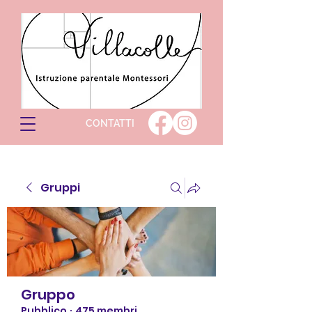
CONTATTI
Gruppi
Gruppo
Pubblico
·
475 membri