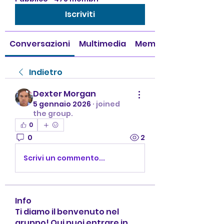
Iscriviti
Conversazioni
Multimedia
Membri
Indietro
Dexter Morgan
5 gennaio 2026
·
joined
the group.
0
0
2
Scrivi un commento...
Info
Ti diamo il benvenuto nel
gruppo! Qui puoi entrare in