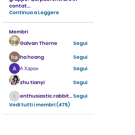
contat
...
Continua a Leggere
Membri
Galvan Thorne
Segui
ha hoang
Segui
А Харон
Segui
zhu tianyi
Segui
enthusiastic.rabbit.uhur
Segui
enthusiastic.rabbit.uhur
Vedi tutti i membri (475)