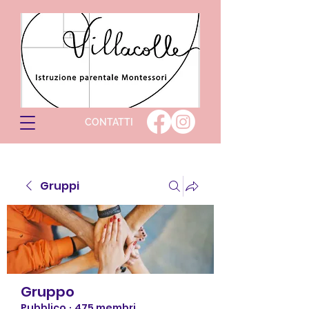
CONTATTI
Gruppi
Gruppo
Pubblico
·
475 membri