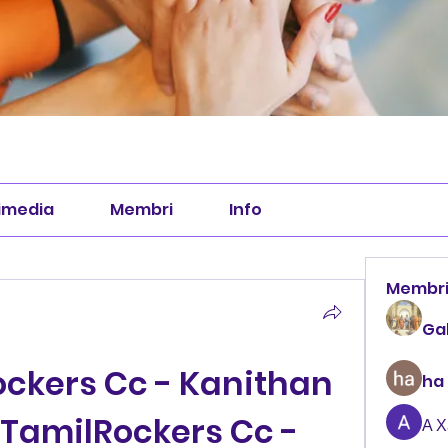
imedia
Membri
Info
Membr
Ga
kers Cc - Kanithan 
ha
TamilRockers Cc - 
А 