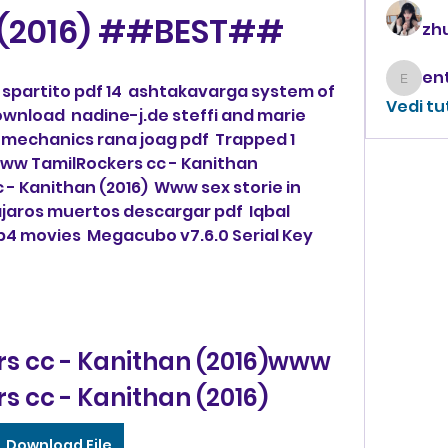
 (2016) ##BEST##
zhu
enthus
 spartito pdf 14  ashtakavarga system of 
Vedi tu
wnload  nadine-j.de steffi and marie 
 mechanics rana joag pdf  Trapped 1 
ww TamilRockers cc - Kanithan 
- Kanithan (2016)  Www sex storie in 
pajaros muertos descargar pdf  Iqbal 
4 movies  Megacubo v7.6.0 Serial Key 
 cc - Kanithan (2016)www 
s cc - Kanithan (2016)
Download File