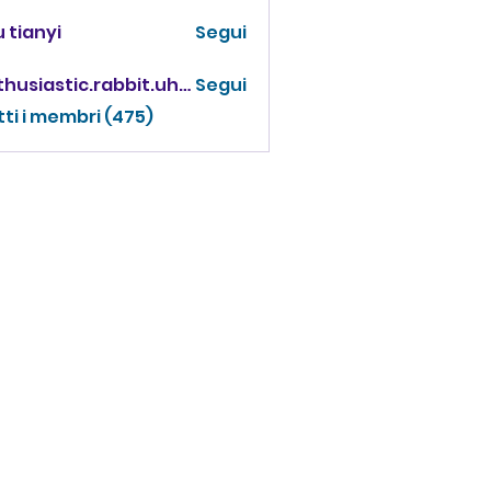
 tianyi
Segui
enthusiastic.rabbit.uhur
Segui
iastic.rabbit.uhur
tti i membri (475)