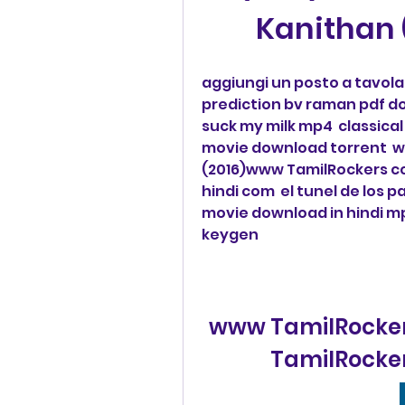
Kanithan
aggiungi un posto a tavola
prediction bv raman pdf do
suck my milk mp4  classical
movie download torrent  w
(2016)www TamilRockers cc 
hindi com  el tunel de los 
movie download in hindi mp
keygen 
www TamilRockers
TamilRocker