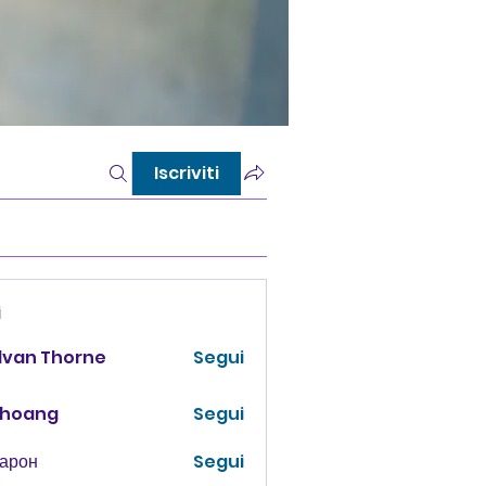
Iscriviti
i
lvan Thorne
Segui
 hoang
Segui
Харон
Segui