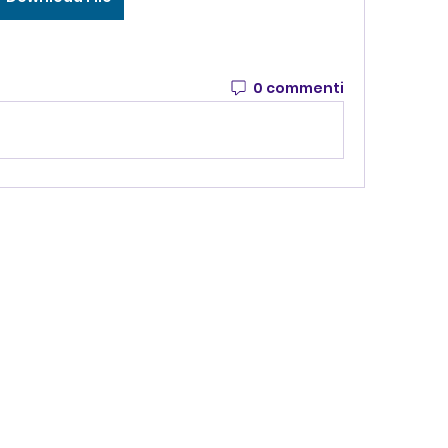
0 commenti
CONTATTACI
info@villavillacolle.com
amministrazione@villavillacolle.com