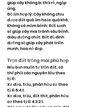
giúp cây không bị thối rễ, ngập 
úng.
Độ ẩm hợp lý: Cây không chịu 
được đất quá ẩm hoặc quá khô.
Không có mầm bệnh: Đất sạch 
sẽ giúp cây mai tránh sâu bệnh.
Giàu dưỡng chất: Đất đủ dinh 
dưỡng sẽ giúp cây phát triển 
mạnh, hoa nở đẹp.
Trộn đất trồng mai phù hợp
Nếu bạn muốn tự trộn đất, có 
thể phối các nguyên liệu theo 
tỷ lệ:
Xơ dừa, trấu, phân hữu cơ theo 
tỷ lệ 5:4:1.
Xơ dừa, trấu, đất thịt, phân hữu 
cơ theo tỷ lệ 4:3:2:1.