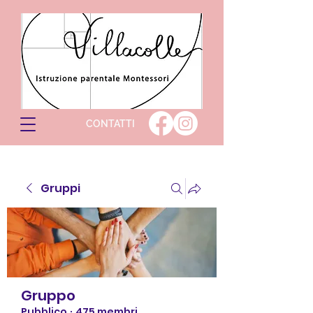
CONTATTI
Gruppi
Gruppo
Pubblico
·
475 membri