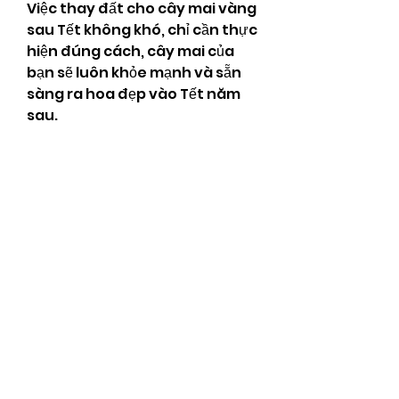
Việc thay đất cho cây mai vàng 
sau Tết không khó, chỉ cần thực 
hiện đúng cách, cây mai của 
bạn sẽ luôn khỏe mạnh và sẵn 
sàng ra hoa đẹp vào Tết năm 
sau.
Liên Hệ ngay cho chúng tôi 
theo thông tin dưới đây:
Điện thoại/Zalo: 0905 888 999 – 
0799 888 999 – 0888777777
Email: 
Vuonmaihoanglong@gmail.co
m
Facebook: Vườn mai Hoàng 
Long
Địa chỉ: Tân Thiềng, Chợ Lách, 
Bến Tre.