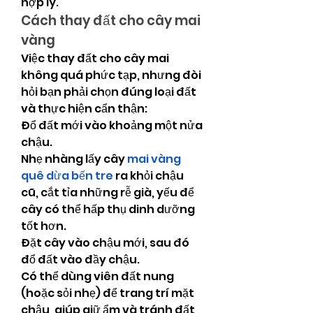
hợp lý.
Cách thay đất cho cây mai 
vàng
Việc thay đất cho cây mai 
không quá phức tạp, nhưng đòi 
hỏi bạn phải chọn đúng loại đất 
và thực hiện cẩn thận:
Đổ đất mới vào khoảng một nửa 
chậu.
Nhẹ nhàng lấy cây 
mai vàng 
quê dừa bến tre
 ra khỏi chậu 
cũ, cắt tỉa những rễ già, yếu để 
cây có thể hấp thụ dinh dưỡng 
tốt hơn.
Đặt cây vào chậu mới, sau đó 
đổ đất vào đầy chậu.
Có thể dùng viên đất nung 
(hoặc sỏi nhẹ) để trang trí mặt 
chậu, giúp giữ ẩm và tránh đất 