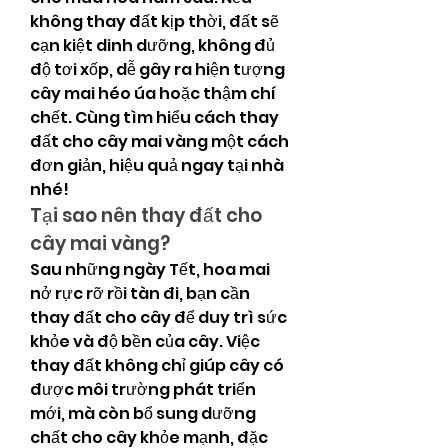
không thay đất kịp thời, đất sẽ 
cạn kiệt dinh dưỡng, không đủ 
độ tơi xốp, dễ gây ra hiện tượng 
cây mai héo úa hoặc thậm chí 
chết. Cùng tìm hiểu cách thay 
đất cho cây mai vàng một cách 
đơn giản, hiệu quả ngay tại nhà 
nhé!
Tại sao nên thay đất cho 
cây mai vàng?
Sau những ngày Tết, hoa mai 
nở rực rỡ rồi tàn đi, bạn cần 
thay đất cho cây để duy trì sức 
khỏe và độ bền của cây. Việc 
thay đất không chỉ giúp cây có 
được môi trường phát triển 
mới, mà còn bổ sung dưỡng 
chất cho cây khỏe mạnh, đặc 