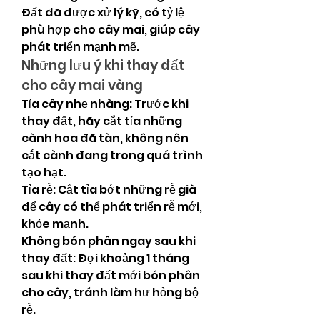
Đất đã được xử lý kỹ, có tỷ lệ 
phù hợp cho cây mai, giúp cây 
phát triển mạnh mẽ.
Những lưu ý khi thay đất 
cho cây mai vàng
Tỉa cây nhẹ nhàng: Trước khi 
thay đất, hãy cắt tỉa những 
cành hoa đã tàn, không nên 
cắt cành đang trong quá trình 
tạo hạt.
Tỉa rễ: Cắt tỉa bớt những rễ già 
để cây có thể phát triển rễ mới, 
khỏe mạnh.
Không bón phân ngay sau khi 
thay đất: Đợi khoảng 1 tháng 
sau khi thay đất mới bón phân 
cho cây, tránh làm hư hỏng bộ 
rễ.