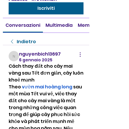
Iscriviti
Conversazioni
Multimedia
Membri
Indietro
nguyenbich13697
nguyenbich13697
6 gennaio 2025
Cách thay đất cho cây mai 
vàng sau Tết đơn giản, cây luôn 
khoẻ mạnh
Theo 
vườn mai hoàng long
 sau 
một mùa Tết vui vẻ, việc thay 
đất cho cây mai vàng là một 
trong những công việc quan 
trọng để giúp cây phục hồi sức 
khỏe và phát triển mạnh mẽ 
cho mùa hoa năm sau. Nếu 